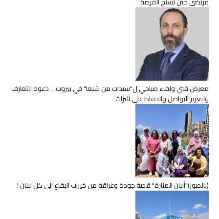
مرتضى حين تسنح الفرصة
معرض فني ولقاء صباحي ل"سيدات من شبعا" في بيروت… دعوة للتعارف
ولتعزيز التواصل والحفاظ على التراث
(بالصور)"ألبان المنارة" قصة جودة وعراقة من خيرات البقاع الى كل لبنان !