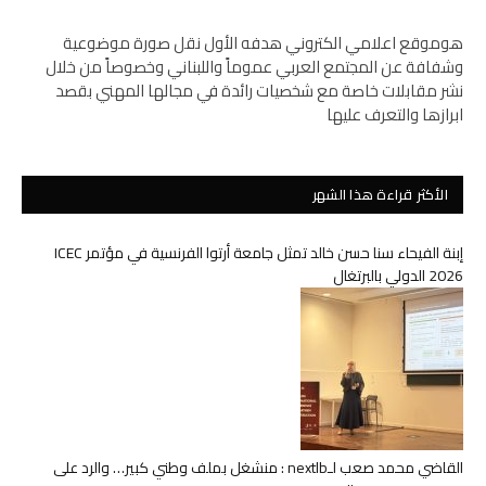
هوموقع اعلامي الكتروني هدفه الأول نقل صورة موضوعية
وشفافة عن المجتمع العربي عموماً واللبناني وخصوصاً من خلال
نشر مقابلات خاصة مع شخصيات رائدة في مجالها المهني بقصد
ابرازها والتعرف عليها
الأكثر قراءة هذا الشهر
إبنة الفيحاء سنا حسن خالد تمثل جامعة أرتوا الفرنسية في مؤتمر ICEC
2026 الدولي بالبرتغال
القاضي محمد صعب لـnextlb : منشغل بملف وطني كبير… والرد على