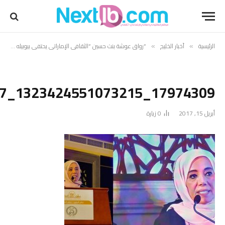
الرئيسية
أخبار الخليج
“رواق عوشة بنت حسين “الثقافي الإماراتي يحتفي بيوبيله الفضي برعاية وزير الثقافة وتنمية المعرفة في دبي
»
»
17974309_1323424551073215_1676989007_n
أبريل 15, 2017
0
زيارة