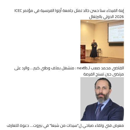
إبنة الفيحاء سنا حسن خالد تمثل جامعة أرتوا الفرنسية في مؤتمر ICEC
2026 الدولي بالبرتغال
القاضي محمد صعب لـnextlb : منشغل بملف وطني كبير… والرد على
مرتضى حين تسنح الفرصة
معرض فني ولقاء صباحي ل"سيدات من شبعا" في بيروت… دعوة للتعارف