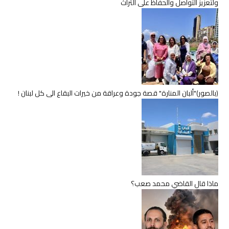
ولتعزيز التواصل والحفاظ على التراث
(بالصور)"ألبان المنارة" قصة جودة وعراقة من خيرات البقاع الى كل لبنان !
ماذا قال القاضي محمد صعب؟