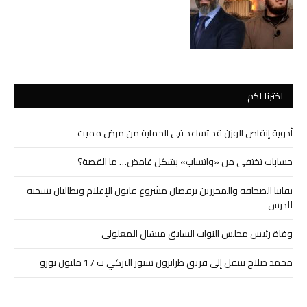
اخترنا لكم
أدوية إنقاص الوزن قد تساعد في الحماية من مرض مميت
حسابات تختفي من «واتساب» بشكل غامض… ما القصة؟
نقابتا الصحافة والمحررين ترفضان مشروع قانون الإعلام وتطالبان بسحبه
للدرس
وفاة رئيس مجلس النواب السابق ميشال المعلولي
محمد صلاح ينتقل إلى فريق طرابزون سبور التركي ب 17 مليون يورو