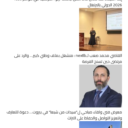
2026 الدولي بالبرتغال
القاضي محمد صعب لـnextlb : منشغل بملف وطني كبير… والرد على
مرتضى حين تسنح الفرصة
معرض فني ولقاء صباحي ل"سيدات من شبعا" في بيروت… دعوة للتعارف
ولتعزيز التواصل والحفاظ على التراث