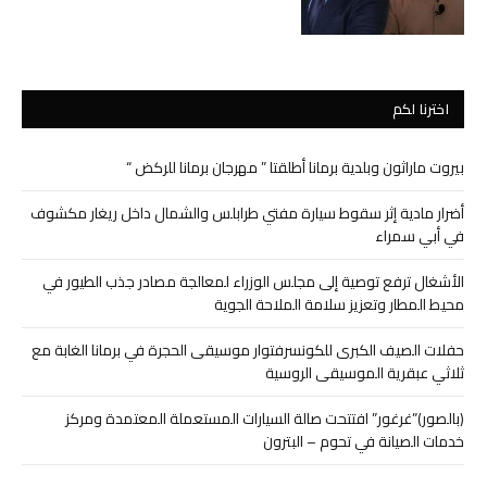
اخترنا لكم
بيروت ماراثون وبلدية برمانا أطلقتا ” مهرجان برمانا للركض “
أضرار مادية إثر سقوط سيارة مفتي طرابلس والشمال داخل ريغار مكشوف
في أبي سمراء
الأشغال ترفع توصية إلى مجلس الوزراء لمعالجة مصادر جذب الطيور في
محيط المطار وتعزيز سلامة الملاحة الجوية
حفلات الصيف الكبرى للكونسرفتوار موسيقى الحجرة في برمانا الغابة مع
ثلاثي عبقرية الموسيقى الروسية
(بالصور)”غرغور” افتتحت صالة السيارات المستعملة المعتمدة ومركز
خدمات الصيانة في تحوم – البترون