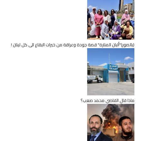
(بالصور)"ألبان المنارة" قصة جودة وعراقة من خيرات البقاع الى كل لبنان !
ماذا قال القاضي محمد صعب؟