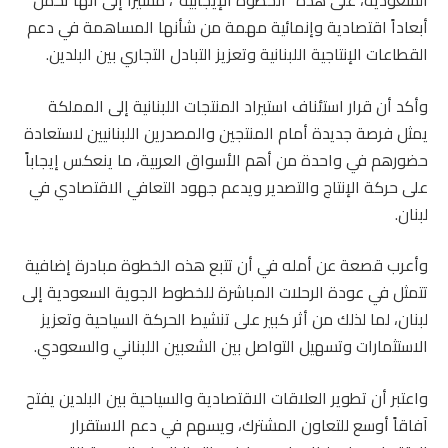
السعودية، على هذه “الخطوة الإيجابية”، مشيراً إلى أنها تحمل
أبعاداً اقتصادية وإنمائية مهمة من شأنها المساهمة في دعم
القطاعات الإنتاجية اللبنانية وتعزيز التبادل التجاري بين البلدين.
وأكد أن قرار استئناف استيراد المنتجات اللبنانية إلى المملكة
يمثل فرصة جديدة أمام المنتجين والمصدرين اللبنانيين لاستعادة
حضورهم في واحدة من أهم الأسواق العربية، ما ينعكس إيجاباً
على حركة الإنتاج والتصدير ويدعم جهود التعافي الاقتصادي في
لبنان.
وأعرب قصعة عن أمله في أن تتبع هذه الخطوة مبادرة إضافية
تتمثل في عودة الرحلات المباشرة للخطوط الجوية السعودية إلى
لبنان، لما لذلك من أثر كبير على تنشيط الحركة السياحية وتعزيز
الاستثمارات وتسهيل التواصل بين الشعبين اللبناني والسعودي.
واعتبر أن تطوير العلاقات الاقتصادية والسياحية بين البلدين يفتح
آفاقاً أوسع للتعاون المشترك، ويسهم في دعم الاستقرار