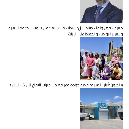
معرض فني ولقاء صباحي ل"سيدات من شبعا" في بيروت… دعوة للتعارف
ولتعزيز التواصل والحفاظ على التراث
(بالصور)"ألبان المنارة" قصة جودة وعراقة من خيرات البقاع الى كل لبنان !