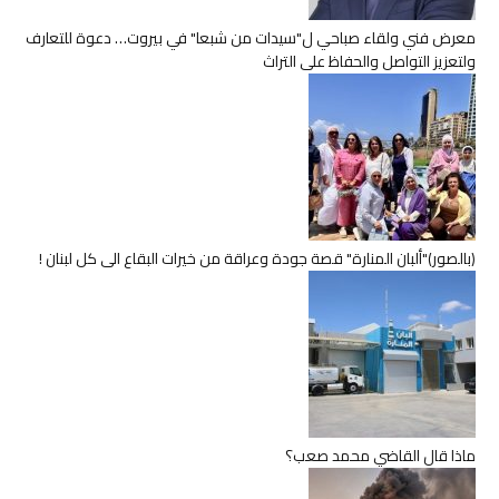
معرض فني ولقاء صباحي ل"سيدات من شبعا" في بيروت… دعوة للتعارف
ولتعزيز التواصل والحفاظ على التراث
(بالصور)"ألبان المنارة" قصة جودة وعراقة من خيرات البقاع الى كل لبنان !
ماذا قال القاضي محمد صعب؟