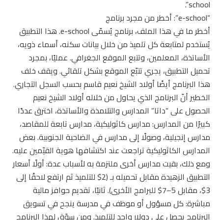
school”.
“e-school”: أخطر من مجرد برنامج
أخطر ما في هذا الملف، برنامج يُسمّى e-school. هذا التطبيق
يُستخدم لمتابعة كل تلميذ من خلال بيانات سكنه، أسماء ذويه،
الأساتذة، المعلمين، وتتبع الموقع الجغرافي. عمليًا، بمجرد
تحميل التطبيق، يجري تتبّع الموقع بشكل تلقائي. ويقف خلف
هذا البرنامج أيضًا أولاد الشيخ نعيم قاسم بحسب السجل التجاري.
الخطير أنّ البرنامج الذي يحاول من خلاله أولاد الشيخ نعيم
الحصول على “داتا” المدارس والتلامذة والأساتذة، اخترق عددًا
كبيرًا من المدارس: مدارس كاثوليكية، مدارس تابعة للمقاصد،
مدارس إنجيلية، وصولًا إلى مدارس في الضاحية الجنوبية. بعض
المدارس الكاثوليكية تراجعت عند اكتشافها هوية القيّمين عليه.
ومع ذلك، بقيت مدارس أخرى ملتزمة به لأسباب عدة: أولًا أسعار
التطبيق الزهيدة مقابل تحميله بـ (2$ للتلميذ ثم ارتفع لاحقًا إلى
3$، مقابل 5–7$ للبرامج الأخرى). ثانيًا، تقديم حوافز مالية
مباشرة: كل مسؤول أو موظف في مدرسة ينجح في تسويق
البرنامج يحصل على دولار واحد للتلميذ. ومن سوّق لهذا البرنامج