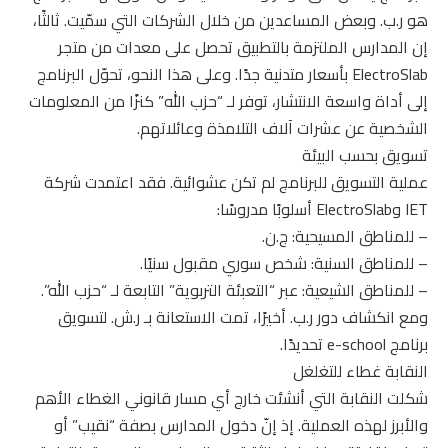
هو ر.ب. وبعض المساعدين من خلال الشركات التي سمّيت. ثالثًا،
إن المدارس الملتزمة بالتطبيق تحصل على معدات من متجر
ElectroSlab بأسعار متدنية جدًا. وعلى هذا النحو، تحوّل البرنامج
إلى أداة واسعة الانتشار، توفر لـ “حزب الله” كنزًا من المعلومات
الشخصية عن عشرات آلاف التلامذة وعائلاتهم.
تسويق بحسب البيئة
عملية التسويق للبرنامج لم تكن عشوائية. فقد اعتمدت شركة
IET وElectroSlab أسلوبًا مدروسًا:
– للمناطق المسيحية: ج.ن.
– للمناطق السنية: شخص سوري مقبول سنيًا.
– للمناطق الشيعية: عبر “التعبئة التربوية” التابعة لـ “حزب الله”.
ومع انكشاف دور ر.ب. أخيرًا، تمت الاستعانة بـ ر.ش. لتسويق
برنامج e-school تحديدًا.
النقابة غطاء للتغلغل
شكلت النقابة التي أنشئت خارج أي مسار قانوني الغطاء الأهم
والأبرز لهذه العملية. إذ إنّ دخول المدارس بصفة “نقيب” أو