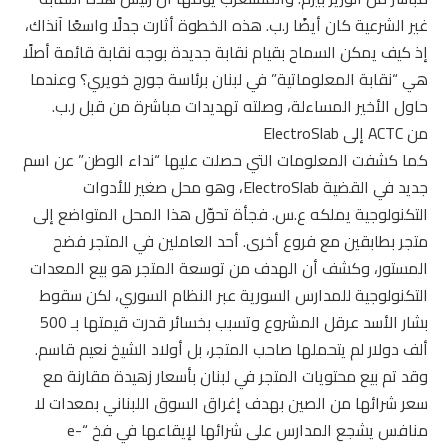
غير الشرعية كان أيضًا ر.ب. هذه الخطوة أثارت جدلًا واسعًا آنذاك،
إذ كيف يمكن السماح بقيام نقابة جديدة بوجه نقابة قائمة أصلًا
هي “نقابة المعلوماتية” في لبنان برئاسة جورج خويري؟ وعندما
حاول الأخير المساءلة، وصلته تهديدات مباشرة من قبل ر.ب.
من ACTC إلى ElectroSlab
كما كشفت المعلومات التي حصلت عليها “نداء الوطن” عن اسم
جديد في القضية ElectroSlab، وهو محل صغير للأدوات
التكنولوجية يملكه ع.س. فجأة تحوّل هذا المحل المتواضع إلى
متجر بطابقين مع فروع أخرى. أحد العاملين في المتجر فضح
المستور، وكشف أن الهدف من توسعة المتجر هو بيع المعدات
التكنولوجية للمدارس السورية عبر النظام السوري، لكن سقوط
بشار الأسد عرقل المشروع وتسبب بخسائر قدرت قيمتها بـ 500
ألف دولار لم يتحملها صاحب المتجر، بل أولاد الشيخ نعيم قاسم.
وقد تم بيع محتويات المتجر في لبنان بأسعار زهيدة مقارنة مع
سعر شرائها من الصين بهدف إغراق السوق اللبناني بمعدات لا
منافس يشجع المدارس على شرائها لإيقاعها في فخ “e-