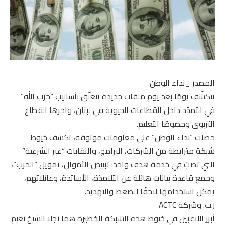
المصدر _نداء الوطن
تتكشّف يومًا بعد يوم ملفات جديدة تتعلّق بأساليب “حزب الله”
في التمدّد داخل القطاعات الحيوية في لبنان، وآخرها القطاع
التربوي وخصوصًا التعليم.
حصلت “نداء الوطن” على معلومات موثوقة، تكشف خيوط
شبكة مترابطة من الشركات، البرامج، والنقابات “غير الشرعية”
التي تصبّ في خدمة هدف واحد: تبييض الأموال، تمويل “الحزب”،
وجمع قاعدة بيانات هائلة عن التلامذة، الأساتذة، وعائلاتهم،
يمكن استخدامها لاحقًا للضغط والتهديد.
ر.ب. وشركة ACTC
أبرز اللاعبين في خيوط هذه الشبكة الخطيرة هما نجلا الشيخ نعيم