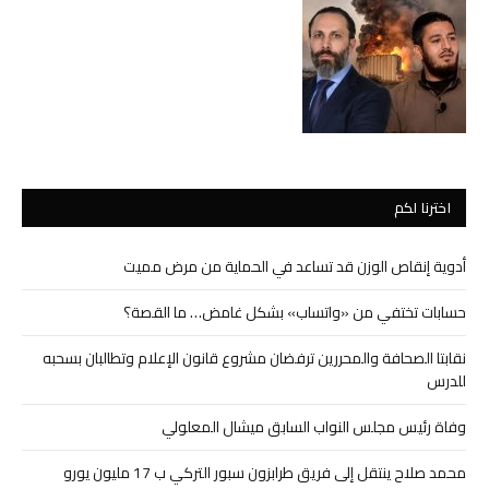
اخترنا لكم
أدوية إنقاص الوزن قد تساعد في الحماية من مرض مميت
حسابات تختفي من «واتساب» بشكل غامض… ما القصة؟
نقابتا الصحافة والمحررين ترفضان مشروع قانون الإعلام وتطالبان بسحبه
للدرس
وفاة رئيس مجلس النواب السابق ميشال المعلولي
محمد صلاح ينتقل إلى فريق طرابزون سبور التركي ب 17 مليون يورو