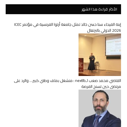
الأكثر قراءة هذا الشهر
إبنة الفيحاء سنا حسن خالد تمثل جامعة أرتوا الفرنسية في مؤتمر ICEC
2026 الدولي بالبرتغال
القاضي محمد صعب لـnextlb : منشغل بملف وطني كبير… والرد على
مرتضى حين تسنح الفرصة