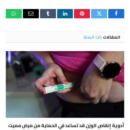
فيسبوك
تويتر
بينتيريست
لينكدإن
Tumblr
البريد
واتساب
الإلكتروني
المقالات
ذات الصلة
أدوية إنقاص الوزن قد تساعد في الحماية من مرض مميت