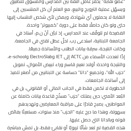
“عضو نقابة” يحفز عامل الثقة بين المدارس والمسوق للتطبيق
ويسهّل عملية الترويج والبيع، مع العلم أن كل المنتسبين إلى
النقابة لا يحملون أي شهادة، ويمكن لأي شخص الانتساب إليها
حتى ولو كان حاصلًا فقط على دورة “كمبيوتر” واحدة.
الفضيحة لم تتوقّف عند المدارس، إذ تبيّن أنّ ن.م، أستاذ في
الجامعة اللبنانية، استدعى ر.ب. لحلّ عطل تقني في الجامعة.
وكانت النتيجة، سرقة بيانات الطلاب والأساتذة جميعًا.
إذًا تعددت الأسماء من ACTC إلى IET وElectroSlab وe-school،
والنتيجة واحدة: أولاد نعيم قاسم وراء تبييض الأموال، تمويل
“حزب الله”، وتجميع “داتا” حساسة عن اللبنانيين من أصغر تلميذ
إلى أساتذة الجامعات.
الخطورة لا تكمن فقط في الجانب المالي أو القانوني، بل في
البُعد الأمني: حين يمتلك “حزب” مسلّح قاعدة بيانات كاملة عن
المواطنين، يصبح قادرًا على مراقبة المعارضين وتهديدهم
بسهولة، وهذا ما درج عليه “الحزب” منذ سنوات، مستعينًا بفائض
قوته وبالداتا التي حصل عليها.
هذه القضية لم تعد شأنًا تربويًا أو نقابيً فقط، بل تمسّ مباشرة