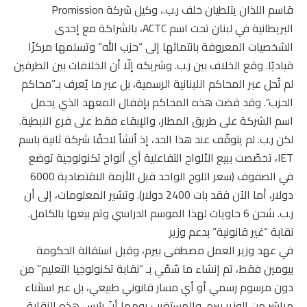
قاسم اللذان يتلطيان خلف ر.ب.، وكيل شركة Promission
البريطانية في لبنان تحت اسم ACTC، بالشراكة مع إحدى
الشخصيات المعروفة بانتمائها إلى “حزب الله” وتسلمها مركزًا
قياديًا. وقع الخلاف بين ر.ب. وشريكه إلّا أن الخلافات بين الطرفين
لم تُحل عبر المحاكم اللبنانية الرسمية، بل عبر ما يُعرف بـ”محاكم
الحزب”. وقد قضت هذه المحاكم بإقفال المعهد الذي يحمل
اسم الشركة على طريق المطار، والإبقاء فقط على فرع النبطية.
لكن ر.ب. لم يتوقّف عند هذا الحد، إذ أنشأ لاحقًا شركة ثانية باسم
IET، تخصّصت ببيع الألواح التفاعلية أي ألواح تكنولوجية توضع
في الصفوف (سعر اللوح الواحد قبل الأزمة الاقتصادية 6000
دولار، أما الآن فقد بات 2400 دولار). وتشير المعلومات، إلى أن
ر.ب. شحن 6 حاويات لهذا الموسم الدراسي وتم بيعها بالكامل.
نقابة “غير قانونية” بدعم وزير
في عهد وزير العمل مصطفى بيرم، وقبل استقالة الحكومة
بيومين فقط، تم إنشاء ما سُمّي بـ “نقابة تكنولوجيا التعليم” من
دون مرسوم رسمي أو أي مسار قانوني طبيعي، بل عبر استثناء
مباشر من الوزير بيرم. والمستغرب يومها أنّ رئيس هذه النقابة