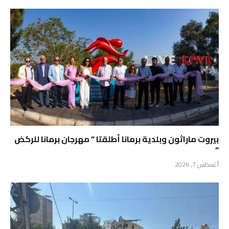
بيروت ماراثون وبلدية برمانا أطلقتا ” مهرجان برمانا للركض
“
أغسطس 7, 2026