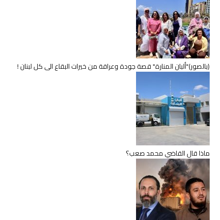
(بالصور)"ألبان المنارة" قصة جودة وعراقة من خيرات البقاع الى كل لبنان !
ماذا قال القاضي محمد صعب؟