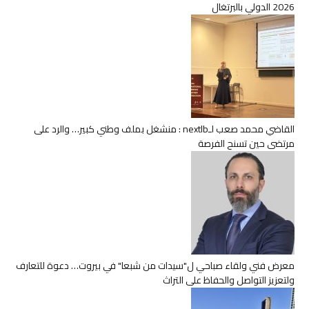
2026 الدولي بالبرتغال
القاضي محمد صعب لـnextlb : منشغل بملف وطني كبير… والرد على
مرتضى حين تسنح الفرصة
معرض فني ولقاء صباحي ل"سيدات من شبعا" في بيروت… دعوة للتعارف
ولتعزيز التواصل والحفاظ على التراث