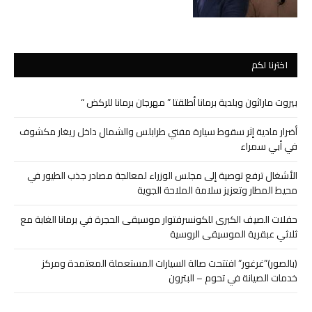
اخترنا لكم
بيروت ماراثون وبلدية برمانا أطلقتا ” مهرجان برمانا للركض “
أضرار مادية إثر سقوط سيارة مفتي طرابلس والشمال داخل ريغار مكشوف
في أبي سمراء
الأشغال ترفع توصية إلى مجلس الوزراء لمعالجة مصادر جذب الطيور في
محيط المطار وتعزيز سلامة الملاحة الجوية
حفلات الصيف الكبرى للكونسرفتوار موسيقى الحجرة في برمانا الغابة مع
ثلاثي عبقرية الموسيقى الروسية
(بالصور)”غرغور” افتتحت صالة السيارات المستعملة المعتمدة ومركز
خدمات الصيانة في تحوم – البترون