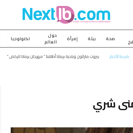
حول
ب
صحة
بيئة
إمرأة
تكنولوجيا
بخ
العالم
ا
شريط الأخبار
بيروت ماراثون وبلدية برمانا أطلقتا ” مهرجان برمانا للركض “
يمنى شري