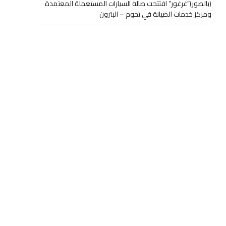
(بالصور)”غرغور” افتتحت صالة السيارات المستعملة المعتمدة
ومركز خدمات الصيانة في تحوم – البترون