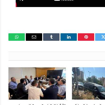
تويتر
بينتيريست
لينكدإن
Tumblr
البريد
واتساب
الإلكتروني