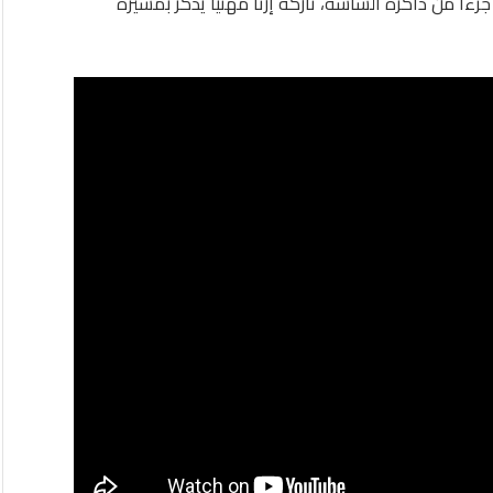
جزءًا من ذاكرة الشاشة، تاركةً إرثًا مهنيًا يذكّر بمسيرة