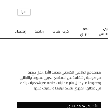
اقرأ
ين
لكم
خرب_شات
رياضة
إقتصاد
لناس
الرأي
هوموقع اعلامي الكتروني هدفه الأول نقل صورة
موضوعية وشفافة عن المجتمع العربي عموماً واللبناني
وخصوصاً من خلال نشر مقابلات خاصة مع شخصيات رائدة
في مجالها المهني بقصد ابرازها والتعرف عليها
الأكثر قراءة هذا الشهر