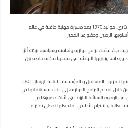
غيب الموت فجر اليوم الخميس الاعلامية للبنانية يمنى شري، مواليد 1970 بعد مسيرة مهنية حافلة في عالم
سلوبها الرصين وحضورها المميز.
ية، حيث قدّمت برامج حوارية وثقافية وسياسية تركت أثرًا
 ورصانة، وبنبرتها الهادئة التي منحتها مكانة خاصة بين
تنقّلت خلال مسيرتها بين مؤسسات إعلامية عدّة من بينها تلفزيون المستقبل و المؤسسة اللبنانية للإرسال LBCI
ن خلال تقديم البرامج الحوارية، إلى جانب مساهماتها في
من الوجوه النسائية البارزة التي أثبتت حضورها في
ة العالية والالتزام الأخلاقي، ما جعلها تحظى باحترام