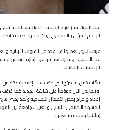
الإعلام المرئي والمسموع تركت خلالها بصمة خاصة بأ
عرفت شري بعملها في عدد من القنوات اللبنانية والعرب
عند الجمهور، وتميّزت بقدرتها على إدارة النقاش بهدوء
الإعلاميات اللبنانيات.
وتلفزيون الآن ومؤخراً على شاشة الجديد كما عُرفت م
إعداد وإخراج بعض الأعمال الإعلامية.وتُعدّ يمنى شري 
المشهد الإعلامي اللبناني والعربي، جامعَةً بين المهني
زملائها ومحبة متابعيها.