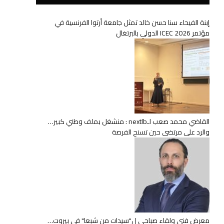
إبنة الفيحاء سنا حسن خالد تمثل جامعة أرتوا الفرنسية في
مؤتمر ICEC 2026 الدولي بالبرتغال
القاضي محمد صعب لـnextlb : منشغل بملف وطني كبير…
والرد على مرتضى حين تسنح الفرصة
معرض فني ولقاء صباحي ل"سيدات من شبعا" في بيروت…