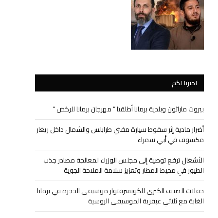
اخترنا لكم
بيروت ماراثون وبلدية برمانا أطلقتا ” مهرجان برمانا للركض “
أضرار مادية إثر سقوط سيارة مفتي طرابلس والشمال داخل ريغار
مكشوف في أبي سمراء
الأشغال ترفع توصية إلى مجلس الوزراء لمعالجة مصادر جذب
الطيور في محيط المطار وتعزيز سلامة الملاحة الجوية
حفلات الصيف الكبرى للكونسرفتوار موسيقى الحجرة في برمانا
الغابة مع ثلاثي عبقرية الموسيقى الروسية