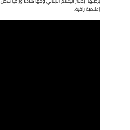
برحيلها، يخسر الإعلام اللبناني وجهًا هادئًا وراقيًا شكّل 
إعلامية راقية.