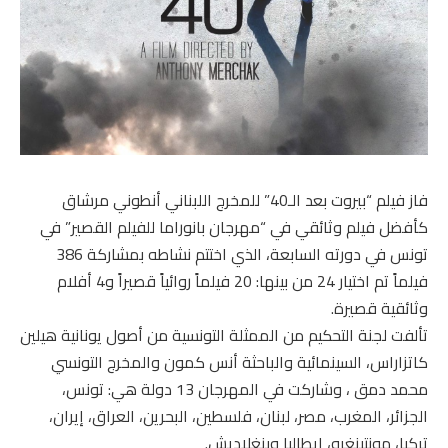
فاز فيلم “بيروت بعد الـ40” للمخرج اللبناني أنطوني مرشاق
كأفضل فيلم وثائقي في “مهرجان بانوراما للفيلم القصير” في
تونس في دورته السابعة، الذي اختتم نشاطه بمشاركة 386
فيلماً تم اختيار 24 من بينها: 20 فيلماً روائياً قصيراً و4 أفلام
وثائقية قصيرة.
تألفت لجنة التحكيم من الممثلة التونسية من أصول يونانية هيلين
كاتزاراس، السينمائية والباحثة أنس كمون والمخرج التونسي
محمد دمق ، وشاركت في المهرجان 13 دولة هي: تونس،
الجزائر، المغرب، مصر، لبنان، فلسطين، البحرين، العراق، إيران،
تركيا، مونتينغرو، إيطاليا وبنغلاديش.