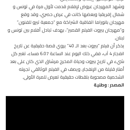
وشهد المهرجان عروض لإفلام قدمت لأول مرة في تونس و
شمال إفريقيا وبعضها كانت في عرض حصري، وقد وقع
مهرجان بانوراما اتفاقية الشراكة مع “جمعية تيرو للفنون”
و”مهرجان بيروت الفيلم القصير”، بهدف تبادل أفلام بين تونس و
لبنان.
يذكر أن فيلم “بيروت بعد الـ 40” يروي قصة حقيقية عن تاريخ
انفجار 4 آب، ففي ذلك اليوم عند الساعة 6.07 مساء، تغير كل
شيء في تاريخ بيروت وحياة المخرج مرشاق الذي كان على بعد
أمتار قليلة من الإنفجار، ويصف في الفيلم الوثائقي تجربته
الشخصية مصحوبة بلقطات حقيقية تعرض للمرة الأولى.
المصدر : وطنية