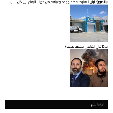
(بالصور)"ألبان المنارة" قصة جودة وعراقة من خيرات البقاع الى كل لبنان !
ماذا قال القاضي محمد صعب؟
اخترنا لكم