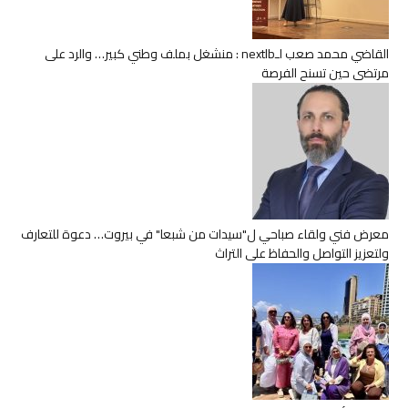
القاضي محمد صعب لـnextlb : منشغل بملف وطني كبير… والرد على
مرتضى حين تسنح الفرصة
معرض فني ولقاء صباحي ل"سيدات من شبعا" في بيروت… دعوة للتعارف
ولتعزيز التواصل والحفاظ على التراث