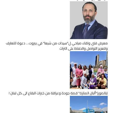
معرض فني ولقاء صباحي ل"سيدات من شبعا" في بيروت… دعوة للتعارف
ولتعزيز التواصل والحفاظ على التراث
(بالصور)"ألبان المنارة" قصة جودة وعراقة من خيرات البقاع الى كل لبنان !