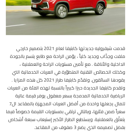
قدمت شيفروليه جديدتها كابتيفا لعام 2021 بتصميم خارجي
ملفت وجذّاب وجديد كلياً ، يؤمن الراحة مع طابع يتسم بالجودة
الداخلية والأناقة . مع تأمين مستويات الراحة والعملانية ،
وكذلك الخصائص التقنية المتطوّرة في العربات الخدماتية التي
يقودها السائقون. وتقدّم كابتيفا طراز 2021 كل هذه المزايا .
وتقدم كابتيفا الجديدة حيزا كبيراً بالنسبة لهذه الفئة من العربات
الرياضية الخدماتية المدمجة بسعر معقول يوفر قيمة عالية
للمال يجعلها واحدة من أفضل العربات المجهزة بالمقاعد ال7
سعراً ضمن فئتها، وبالتالي ترتقي بمستويات القيمة خصوصاً فيما
يتعلّق بالعملانية. ويستطيع الطراز الأكبر إستيعاب سبعة أشخاص
بفضل تصميمه الذي يضم 3 صفوف من المقاعد.