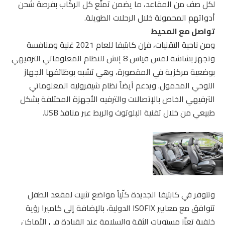
لكل صف من المقاعد، ما يضمن تمتّع كل الركّاب بفرصة شحن
أدواتهم المحمولة خلال الرحلات الطويلة.
تواصل مع المحيط
ومن ناحية التقنيات، فإن كابتيفا للعام 2021 غنية ومنافسة
وتجهز بشاشة لمس قياس 8 إنش للنظام المعلوماتي الترفيهي
بوضعية مركزية في المقصورة، وهي تشبه بوظائفها الجهاز
اللوحي المحمول. ويدعم أيضاً نظام شيفروليه المعلوماتي
الترفيهي الخاص بالإتصالات والترفيه الأجهزة المختلفة بشكل
طبيعي من خلال تقنية البلوتوث والربط عبر منافذ USB.
وتتوفر في كابتيفا الجديدة كلّياً مواضع تثبيت لمقعد الطفل
تتوافق مع معايير ISOFIX الدولية، بالإضافة إلى كاميرا رؤية
خلفية تعزّز مستويات الثقة والسلامة عند القيادة في الأماكن