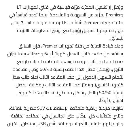
ويُعتبَر زر تشغيل المحرّك ميّزة قياسية في فئتي تجهيزات LT
وPremier لمزيد من السهولة والملاءمة، بينما توجد قياسياً في
فئة تجهيزات Premier شاشة TFT رقمية ملوّنة قياس 7 إنش
جرى تصميمها لتسهيل رؤيتها مع توفير المعلومات اللازمة
للسائق.
وعند قيادة العربة من فئة تجهيزات Premier، فإن السائق
يستفيد من مقعد قابل للتعديل كهربائياً ب6 وضعيات، بينما ينزلق
صف المقاعد الثاني بهدف توسعة المنطقة المتاحة لوضع
الأرجل، ويمكن فصل هذا الصف بنسبة 60/40 وطي مقاعده
للأمام لتسهيل الدخول إلى صف المقاعد الثالث (عند طلب هذا
كتجهيز اختياري). ويتميّز صف المقاعد الثالث بإمكانية الفصل
بنسبة 50/50 والطي بشكل مسطّح (عند طلب هذا كتجهيز
اختياري) أيضاً.
كابتيفا مركبة رياضية متعدّدة الإستعمالات SUV عصرية للعائلة،
وتلبي متطلّبات كل الركّاب حتى الجالسين في المقاعد الخلفية
وتتوفر لهم حاملات الأكواب ومنافذ شحن USB ومناطق التخزين