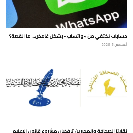
حسابات تختفي من «واتساب» بشكل غامض… ما القصة؟
أغسطس 5, 2026
نقابتا الصحافة والمحررين ترفضان مشروع قانون الإعلام