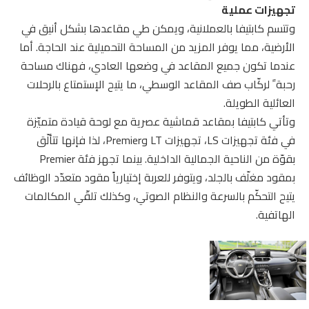
تجهيزات عملية
وتتسم كابتيفا بالعملانية، ويمكن طي مقاعدها بشكل أنيق في
الأرضية، مما يوفر المزيد من المساحة التحميلية عند الحاجة. أما
عندما تكون جميع المقاعد في وضعها العادي، فهناك مساحة
رحبة ً لركّاب صف المقاعد الوسطي، ما يتيح الإستمتاع بالرحلات
العائلية الطويلة.
وتأتي كابتيفا بمقاعد قماشية عصرية مع لوحة قيادة متميّزة
في فئة تجهيزات LS، تجهيزات LT وPremier، لذا فإنها تتألّق
بقوّة من الناحية الجمالية الداخلية. بينما تجهز فئة Premier
بمقود مغلّف بالجلد، ويتوفر للعربة إختيارياً مقود متعدّد الوظائف
يتيح التحكّم بالسرعة والنظام الصوتي، وكذلك تلقّي المكالمات
الهاتفية.