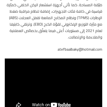
ضيّقة المساحة. كما تأتي أجهزة استشعار الركن الخلفي كميّزة
قياسية في كافة فئات التجهيزات، إضافة لنظام مراقبة ضغط
الإطارات (TPMS) ونظام المكابح المانعة لقفل العجلات (ABS)
مع ميّزة التوزيع الإلكتروني لقوّة الكبح (EBD). وترتقي كابتيفا
لعام 2021 إلى مستويات أعلى فيما يتعلّق بخصائص العملانية
والملاءمة والإتصالات.
atefbaalbaky@hotmail.com