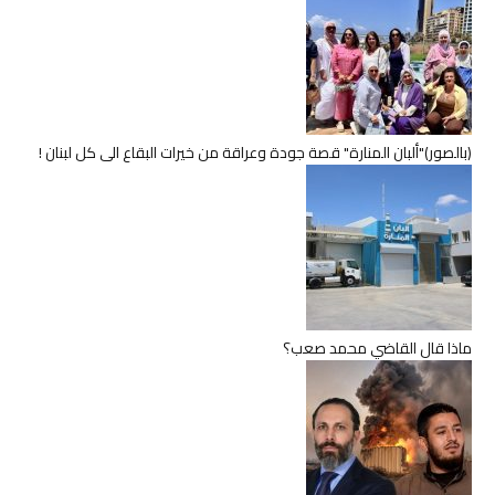
(بالصور)"ألبان المنارة" قصة جودة وعراقة من خيرات البقاع الى كل لبنان !
ماذا قال القاضي محمد صعب؟