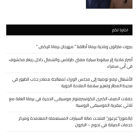
اخترنا لكم
بيروت ماراثون وبلدية برمانا أطلقتا ” مهرجان برمانا للركض “
أضرار مادية إثر سقوط سيارة مفتي طرابلس والشمال داخل ريغار مكشوف
في أبي سمراء
الأشغال ترفع توصية إلى مجلس الوزراء لمعالجة مصادر جذب الطيور في
محيط المطار وتعزيز سلامة الملاحة الجوية
حفلات الصيف الكبرى للكونسرفتوار موسيقى الحجرة في برمانا الغابة مع
ثلاثي عبقرية الموسيقى الروسية
(بالصور)”غرغور” افتتحت صالة السيارات المستعملة المعتمدة ومركز
خدمات الصيانة في تحوم – البترون