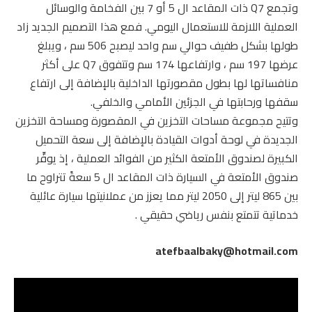
وتجمع Q7 ذات المقاعد ال 5 أو 7 بين الفخامة والوسائل
العملية اللازمة للاستعمال اليومي. فمع هذا التصميم الجديد زاد
طولها بشكل طفيف حوالي سم واحد ليصبح 506 سم ، ويبلغ
عرضها 197 سم ، وارتفاعها 174 سم وتتفوق Q7 على أكثر
منافساتها لها بطول مقصورتها الداخلية بالإضافة إلى ارتفاع
سقفها ورحابتها في الجزئين الأمامي والخلفي.
وتتيح مجموعة مساحات التخزين في المقصورة ومساحة التخزين
الجديدة في لوحة أدوات القيادة بالإضافة إلى سعة التحميل
الكبيرة لصندوق الأمتعة الكثير من الفوائد العملية ، إذ يوفِّر
صندوق الأمتعة في السيارة ذات المقاعد ال 5 سعةً تتراوح ما
بين 865 ليتر إلى 2050 ليتر مما يعزز من عملانيتها سيارة عائلية
خدماتية تتمتع بنفس رياضي حقيقي .
atefbaalbaky@hotmail.com