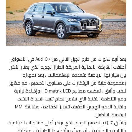
بعد أربع سنوات من طرح الجيل الثاني من Audi Q7 في الأسواق،
أطلقت الشركة الألمانية العريقة الطراز الجديد الذي يعتبر الأكبر
بين سياراتها الرياضية متعددة الإستعمالات ، بعد تجهيزه
بمجموعة غنية من الإبتكارات على مستوى التصميم ، مع مظهر
لافت وأنيق ، تعكسه مصابيح HD matrix LED وإضاءة ليزرية
ومع الأنظمة التقنية التي تشمل نظام تثبيت السيارة النشط
وتقنية الدفع الهجين الخفيف لتعزيز الكفاءة ، وشاشة MMI
الرقمية للتشغيل.
وتتألق Q-7 بالتصميم الجديد الذي يوفر أعلى مستويات الدينامية
والراحة والرحابة في آن معاً ، ويأخذ هذا الطراز في منطقة