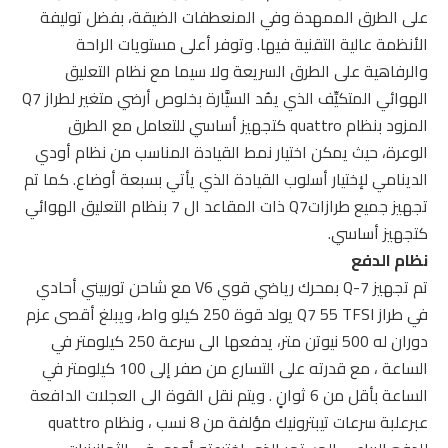
على الطرق الممهدة وفي المنعطفات الضيقة، بفضل توليفة
الأنظمة عالية التقنية فيها. وتوفر أعلى مستويات الراحة
والرفاهية على الطرق السريعة ولا سيما مع نظام التعليق
الهوائي المتكيِّف الذي يمُد السيَّارة بخلوص أرضي متغير لطراز Q7
المزود بنظام quattro كتجهيز أساسي للتعامل مع الطرق
الوعرة، حيث يمكن اختيار نمط القيادة المناسب من نظام أودي
الدينامي لإختيار أسلوب القيادة الذي يأتي بسبعة أوضاع. كما تم
تجهيز جميع طرازاتQ7 ذات المقاعد ال 7 بنظام التعليق الهوائي
كتجهيز أساسي.
نظام الدفع
تم تجهيز Q-7 بمحرك رياضي قوي V6 مع شاحن توربيني أحادي
في طراز Q7 55 TFSI يولد قوة 250 كيلو واط، ويبلغ أقصى عزم
دوران له 500 نيوتن متر، يدفعها الى سرعة 250 كيلومتر في
الساعة ، مع قدرته على التسارع من صفر إلى 100 كيلومتر في
الساعة بأقل من 6 ثوانٍ . ويتم نقل القوة الى العجلات الدافعة
عبرعلبة سرعات تيبترونيك مؤلفة من 8 نسب ، ونظام quattro