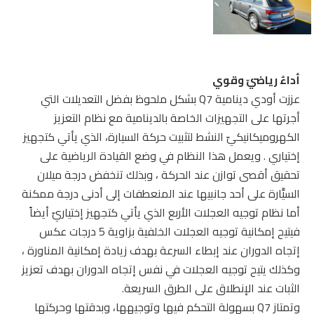
أداءٌ رياضيّ وقوي
عززت أودي دينامية Q7 بشكل ملحوظ بفضل التعديلات التي
أجرتها على التجهيزات الخاصة بالدينامية مع نظام التعزيز
الكهروميكانيكيّ النشط لتثبيت حركة السيارة، الذي يأتي كتجهيز
إختياري . ويعمل هذا النظام في وضع القيادة الرياضية على
تحقيق أقصى توازن عند الحركة ، وبذلك تنخفض درجة ميلان
السيَّارة على أحد جانبيها عند المنعطفات إلى أدنى درجة ممكنة
أما نظام توجيه العجلات الأربع الذي يأتي كتجهيز إختياريّ أيضاً
فيتيح إمكانية توجيه العجلات الخلفية بزاوية 5 درجات عكس
إتجاه الدوران عند إبطاء السرعة بهدف زيادة إمكانية المناورة ،
وكذلك يتيح توجيه العجلات في نفس إتجاه الدوران بهدف تعزيز
الثبات عند الإنطلاق على الطرق السريعة.
وتمتاز Q7 بسهولة التحكم فيها وتوجيهها، وبدقتها وحركتها