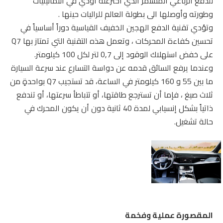
للدفع الرباعي المستمر الذي اخترعته أودي في الثمانينيات
وطورته وأوصلها الى بطولة العالم للراليات حينها .
وتؤدي تقنية الدفع الهجين الخفيف القياسية دوراً أساسياً في
تحسين كفاءة المحركات ، وتعمل هذه التقنية التي تمتاز بها Q7
على خفض استهلاك الوقود إلى 0٫7 لتر لكل 100 كيلومتر.
وعندما يرفع السائق قدمه عن دواسة التسارع عند سرعة السيارة
ما بين 55 و 160 كيلومتر في الساعة، قد تستجيب Q7 بواحدةٍ من
ثلاث صيغ ، فإما أن تسترجع طاقتها، أو تتباطأ سرعتها، أو تندفع
ذاتياً بشكل إنسيابي لمدة 40 ثانية دون أن يكون المحرك في
حالة تشغيل.
المقصورة عملية وفخمة