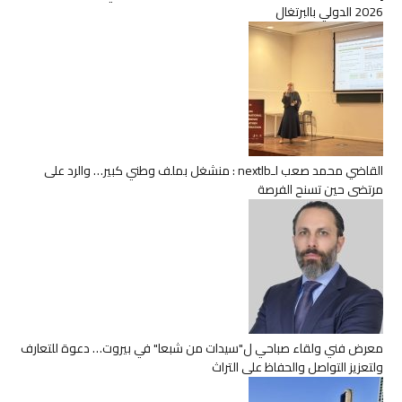
2026 الدولي بالبرتغال
القاضي محمد صعب لـnextlb : منشغل بملف وطني كبير… والرد على
مرتضى حين تسنح الفرصة
معرض فني ولقاء صباحي ل"سيدات من شبعا" في بيروت… دعوة للتعارف
ولتعزيز التواصل والحفاظ على التراث