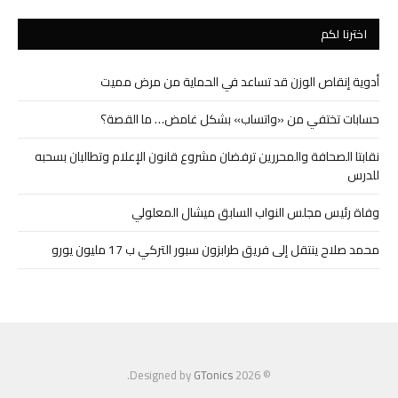
اخترنا لكم
أدوية إنقاص الوزن قد تساعد في الحماية من مرض مميت
حسابات تختفي من «واتساب» بشكل غامض… ما القصة؟
نقابتا الصحافة والمحررين ترفضان مشروع قانون الإعلام وتطالبان بسحبه
للدرس
وفاة رئيس مجلس النواب السابق ميشال المعلولي
محمد صلاح ينتقل إلى فريق طرابزون سبور التركي ب 17 مليون يورو
.
GTonics
© 2026 Designed by