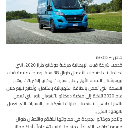
خاص – nextlb
قدمت شركة فيات الإيطالية مركبة دوكاتو طراز 2020، التي
لطالما لبّت احتياجات الأعمال طوال 38 سنة، ومنحت علامة فيات
بروفيشنال اللمحة الأولى على سيارة “دوكاتو إلكتريك”، وهي
النسخة التي تعمل بالطاقة الكهربائية بالكامل، وتُطرح للبيع خلال
عام 2020 لتنضمّ إلى مركبة دوكاتو ناتشورال باور التي تعمل
بالغاز الطبيعي لاستكمال خيارات الشركة من السيارات التي تعمل
بالوقود البديل.
وتنجح دوكاتو الجديدة في محاولتها للتقدّم والتحسّن طوال
مسيرة تطوّرها التي بدأت منذ ما يقارب 40 عاماً ، أداءٌ ممتاز،