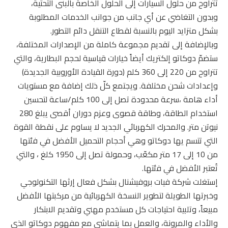
تتراوح من حلول السيارات إلى الحلول الخاصة بالبنى التحتية،
وبدون التغاضي عن أي جانب من جوانب الخدمات المطلوبة
بشكل متزايد اليوم بالنسبة لقطاع التنقل دائم التطور.
وبالإضافة إلى تقديم مجموعة كاملة من الإصدارات المختلفة،
ستضمّ دوكاتو إلكتريك أيضاً خيارات قياسية لحجم البطارية، والتي
تتراوح من 220 إلى 360 كلم (دورة القيادة الأوروبية الجديدة)
وإعدادات شحن مختلفة. ويجتمع كلّ ذلك إضافة مع مستويات
أداء هامة ،سرعة محدودة تصل إلى 100 كلم/ساعة لتحسين
استخدام الطاقة، وطاقة قصوى وعزم دوران أقصى يبلغ 280
نيوتن متر. والمحرك الكهربائي الجديد لا يساوم على نقطة القوة
التي تتسم يها دوكاتو وهي أحجام التحميل الأفضل في فئتها
من 10 إلى 17 متر مكعّب، وحمولة تصل إلى 1950 كلغ ، والتي
تُعتبر الأفضل في فئتها.
إستغلت شركة فيات بروفيشنال بشكل فعال إرثها التكنولوجي
وخبرتها الطويلة لتطوير النسخة الكهربائية من مركبتها الأفضل
مبيعاً، وتلبية احتياجات كل مستخدم مهني وتقديم الابتكار
والأداء والمرونة، والعمل بما يتماشى مع مفهوم دوكاتو الذي