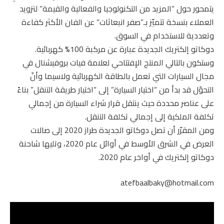
يتمحور حول “المزيد من التكنولوجيا والفعالية والقيمة” لتزويد
العملاء بنسخة تتميّز بـ”صفر انبعاثات” عن الفان الأكثر كفاءة
وتعددية للاستخدام في السوق.
دوكاتو إلكتريك الجديدة عبارة عن مركبة 100% كهربائية.
وستكون بالتالي المنتج الإفتتاحي لعلامة فيات بروفيشنال في
مجال السيارات التي تعمل بالطاقة الكهربائية ولاسيما وأنّ
التحوّل قد بدأ من “اختيار السيارة” إلى “اختيار طريقة التنقل” بناءً
على عناصر محددة حيث ينتقل قرار شراء السيارة من إجمالي
تكلفة الملكية إلى إجمالي تكلفة التنقل.
ومن المقرّر أن تصل دوكاتو الجديدة طراز 2020 إلى صالات
العرض في الشرق الأوسط في أوائل عام 2020، وتليها شاحنة
دوكاتو إلكتريك في أواخر عام 2020.
atefbaalbaky@hotmail.com