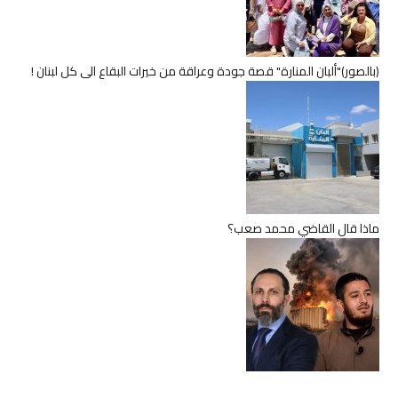
(بالصور)"ألبان المنارة" قصة جودة وعراقة من خيرات البقاع الى كل لبنان !
ماذا قال القاضي محمد صعب؟