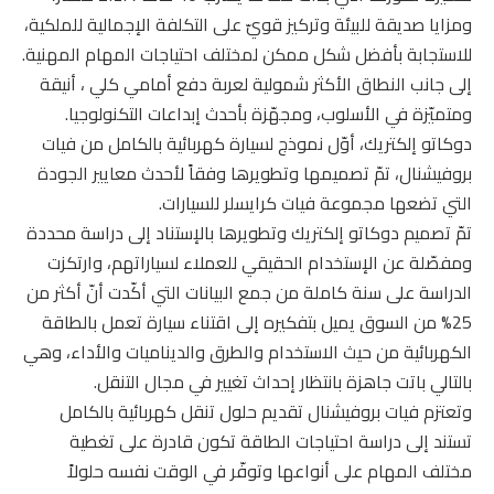
ومزايا صديقة للبيئة وتركيز قويّ على التكلفة الإجمالية للملكية،
للاستجابة بأفضل شكل ممكن لمختلف احتياجات المهام المهنية.
إلى جانب النطاق الأكثر شمولية لعربة دفع أمامي كلي ، أنيقة
ومتميّزة في الأسلوب، ومجهّزة بأحدث إبداعات التكنولوجيا.
دوكاتو إلكتريك، أوّل نموذج لسيارة كهربائية بالكامل من فيات
بروفيشنال، تمّ تصميمها وتطويرها وفقاً لأحدث معايير الجودة
التي تضعها مجموعة فيات كرايسلر للسيارات.
تمّ تصميم دوكاتو إلكتريك وتطويرها بالإستناد إلى دراسة محددة
ومفصّلة عن الإستخدام الحقيقي للعملاء لسياراتهم، وارتكزت
الدراسة على سنة كاملة من جمع البيانات التي أكّدت أنّ أكثر من
25% من السوق يميل بتفكيره إلى اقتناء سيارة تعمل بالطاقة
الكهربائية من حيث الاستخدام والطرق والديناميات والأداء، وهي
بالتالي باتت جاهزة بانتظار إحداث تغيير في مجال التنقل.
وتعتزم فيات بروفيشنال تقديم حلول تنقل كهربائية بالكامل
تستند إلى دراسة احتياجات الطاقة تكون قادرة على تغطية
مختلف المهام على أنواعها وتوفّر في الوقت نفسه حلولاً