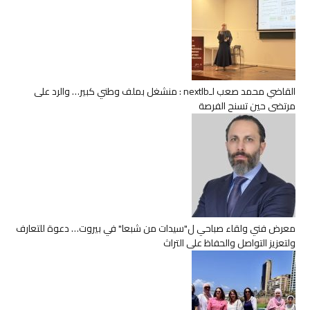
القاضي محمد صعب لـnextlb : منشغل بملف وطني كبير… والرد على
مرتضى حين تسنح الفرصة
معرض فني ولقاء صباحي ل"سيدات من شبعا" في بيروت… دعوة للتعارف
ولتعزيز التواصل والحفاظ على التراث