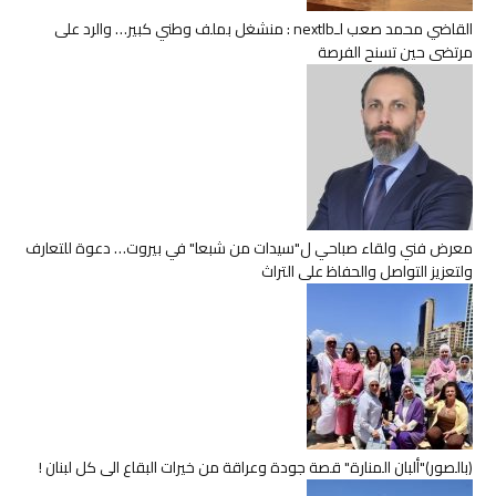
القاضي محمد صعب لـnextlb : منشغل بملف وطني كبير… والرد على
مرتضى حين تسنح الفرصة
معرض فني ولقاء صباحي ل"سيدات من شبعا" في بيروت… دعوة للتعارف
ولتعزيز التواصل والحفاظ على التراث
(بالصور)"ألبان المنارة" قصة جودة وعراقة من خيرات البقاع الى كل لبنان !