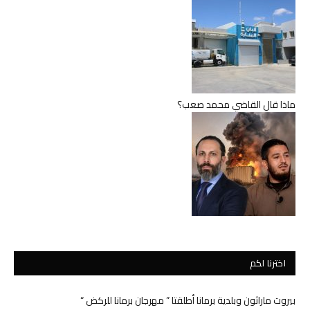
ماذا قال القاضي محمد صعب؟
اخترنا لكم
بيروت ماراثون وبلدية برمانا أطلقتا ” مهرجان برمانا للركض “