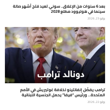
بعد 6 سنوات من الإغلاق.. سوني تعيد فتح أشهر صالة
سينما في هوليوود مطلع 2028
يوليو 23, 2026
ترامب يفضّل إنفانتينو لخلافة غوتيريش في الأمم
المتحدة… ورئيس “فيفا” يحمل الجنسية اللبنانية
يوليو 22, 2026