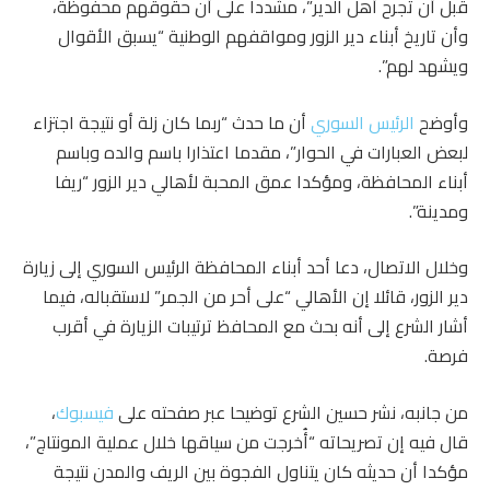
قبل أن تجرح أهل الدير”، مشددا على أن حقوقهم محفوظة،
وأن تاريخ أبناء دير الزور ومواقفهم الوطنية “يسبق الأقوال
ويشهد لهم”.
وأوضح
الرئيس السوري
أن ما حدث “ربما كان زلة أو نتيجة اجتزاء
لبعض العبارات في الحوار”، مقدما اعتذارا باسم والده وباسم
أبناء المحافظة، ومؤكدا عمق المحبة لأهالي دير الزور “ريفا
ومدينة”.
وخلال الاتصال، دعا أحد أبناء المحافظة الرئيس السوري إلى زيارة
دير الزور، قائلا إن الأهالي “على أحر من الجمر” لاستقباله، فيما
أشار الشرع إلى أنه بحث مع المحافظ ترتيبات الزيارة في أقرب
فرصة.
من جانبه، نشر حسين الشرع توضيحا عبر صفحته على
فيسبوك
،
قال فيه إن تصريحاته “أُخرجت من سياقها خلال عملية المونتاج”،
مؤكدا أن حديثه كان يتناول الفجوة بين الريف والمدن نتيجة