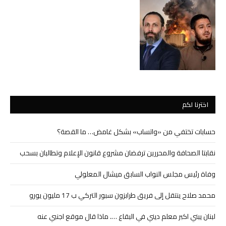
اخترنا لكم
حسابات تختفي من «واتساب» بشكل غامض… ما القصة؟
نقابتا الصحافة والمحررين ترفضان مشروع قانون الإعلام وتطالبان بسحب
وفاة رئيس مجلس النواب السابق ميشال المعلولي
محمد صلاح ينتقل إلى فريق طرابزون سبور التركي ب 17 مليون يورو
لبنان يبني اكبر معلم ديني في البقاع …. ماذا قال موقع اجنبي عنه