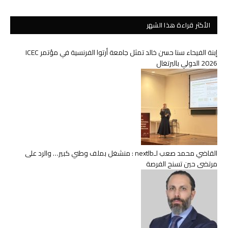
الأكثر قراءة هذا الشهر
إبنة الفيحاء سنا حسن خالد تمثل جامعة أرتوا الفرنسية في مؤتمر ICEC
2026 الدولي بالبرتغال
القاضي محمد صعب لـnextlb : منشغل بملف وطني كبير… والرد على
مرتضى حين تسنح الفرصة