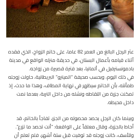
عثر الرجل البالغ من العمر 82 عاما، على خاتم الزواج، الذي فقده
أثناء قيامه بأعمال البستان، في حديقة منزله الواقع في مدينة
بادمونسترفيل في ألمانيا، بعد فترة قصيرة من زواجه.
في ذلك اليوم، وبحسب صحيفة “الميترو” البريطانية، حاولت زوجته
طمأنته، بأن الخاتم سيظهر في نهاية المطاف، وهذا ما حدث، إذ
تمكنت جزرة من التقاطه ونشله من داخل التربة، بعدما نمت
داخل محيطه.
وبينما كان الرجل يحصد محصوله من الجزر، تفاجأ بالخاتم، قد
أحاط بالجزرة، وقال معلقاً على الواقعة: “أنت تحصد ما تزرع”.
وللأسف، كانت زوجته قد توفيت قبل ستة أشهر، فلم تعلم أن