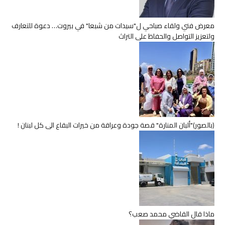
معرض فني ولقاء صباحي ل"سيدات من شبعا" في بيروت… دعوة للتعارف
ولتعزيز التواصل والحفاظ على التراث
(بالصور)"ألبان المنارة" قصة جودة وعراقة من خيرات البقاع الى كل لبنان !
ماذا قال القاضي محمد صعب؟