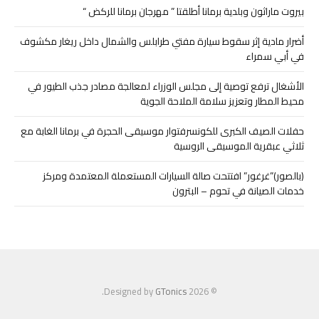
بيروت ماراثون وبلدية برمانا أطلقتا ” مهرجان برمانا للركض “
أضرار مادية إثر سقوط سيارة مفتي طرابلس والشمال داخل ريغار مكشوف
في أبي سمراء
الأشغال ترفع توصية إلى مجلس الوزراء لمعالجة مصادر جذب الطيور في
محيط المطار وتعزيز سلامة الملاحة الجوية
حفلات الصيف الكبرى للكونسرفتوار موسيقى الحجرة في برمانا الغابة مع
ثلاثي عبقرية الموسيقى الروسية
(بالصور)”غرغور” افتتحت صالة السيارات المستعملة المعتمدة ومركز
خدمات الصيانة في تحوم – البترون
.
GTonics
© 2026 Designed by