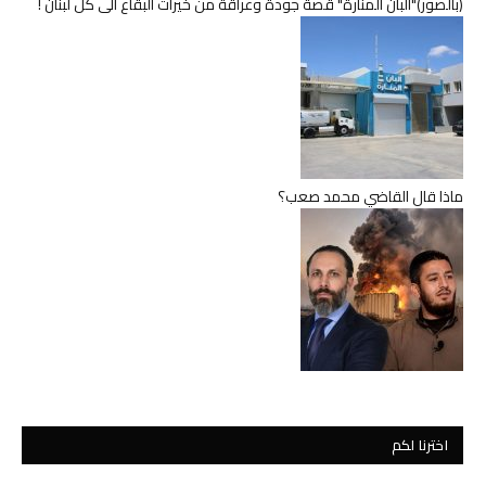
(بالصور)"ألبان المنارة" قصة جودة وعراقة من خيرات البقاع الى كل لبنان !
ماذا قال القاضي محمد صعب؟
اخترنا لكم