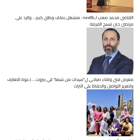
القاضي محمد صعب لـnextlb : منشغل بملف وطني كبير… والرد على
مرتضى حين تسنح الفرصة
معرض فني ولقاء صباحي ل"سيدات من شبعا" في بيروت… دعوة للتعارف
ولتعزيز التواصل والحفاظ على التراث