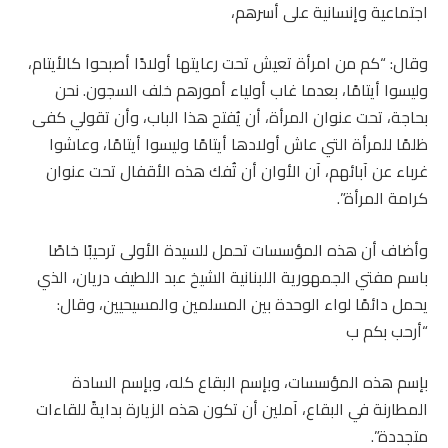
اجتماعية وإنسانية على أسرهم،
وقال: “كم من امرأة تعيش تحت رعايتها أولادًا أصبحوا كالأيتام،
وليسوا أيتامًا، بعدما غاب أولياء أمورهم خلف السجون. نحن
بحاجة، تحت عنوان المرأة، أن يُفتح هذا الباب، وأن تقولي كفى
ظلمًا للمرأة التي عاش أولادها أيتامًا وليسوا أيتامًا، وعاشوا
غرباء عن آبائهم، آن الأوان أن تُفك هذه الأقفال تحت عنوان
كرامة المرأة”.
وأضاف أن هذه المؤسسات تحمل للسيدة الأولى ترحيبًا خاصًا
باسم مفتي الجمهورية اللبنانية الشيخ عبد اللطيف دريان، الذي
يحمل دائمًا لواء الوحدة بين المسلمين والمسيحيين، وقال:
“أرحب بكم ب
بإسم هذه المؤسسات، وبإسم البقاع كله، وبإسم السادة
المطارنة في البقاع، آملين أن تكون هذه الزيارة بدايةً للقاءات
متجددة”.