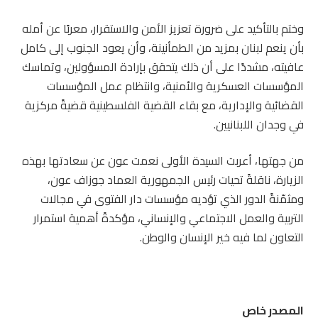
وختم بالتأكيد على ضرورة تعزيز الأمن والاستقرار، معربًا عن أمله
بأن ينعم لبنان بمزيد من الطمأنينة، وأن يعود الجنوب إلى كامل
عافيته، مشددًا على أن ذلك يتحقق بإرادة المسؤولين، وتماسك
المؤسسات العسكرية والأمنية، وانتظام عمل المؤسسات
القضائية والإدارية، مع بقاء القضية الفلسطينية قضيةً مركزية
في وجدان اللبنانيين.
من جهتها، أعربت السيدة الأولى نعمت عون عن سعادتها بهذه
الزيارة، ناقلةً تحيات رئيس الجمهورية العماد جوزاف عون،
ومثمّنةً الدور الذي تؤديه مؤسسات دار الفتوى في مجالات
التربية والعمل الاجتماعي والإنساني، مؤكدةً أهمية استمرار
التعاون لما فيه خير الإنسان والوطن.
المصدر خاص