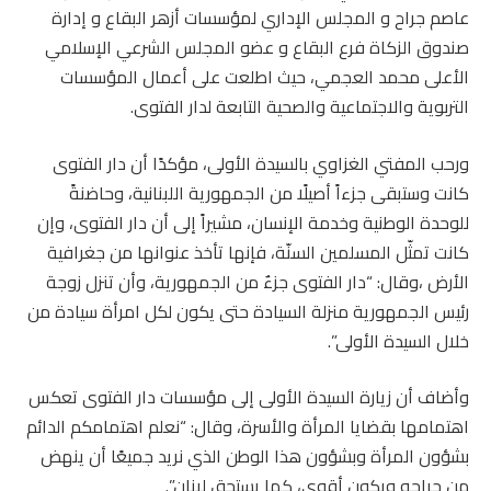
عاصم جراح و المجلس الإداري لمؤسسات أزهر البقاع و إدارة
صندوق الزكاة فرع البقاع و عضو المجلس الشرعي الإسلامي
الأعلى محمد العجمي، حيث اطلعت على أعمال المؤسسات
التربوية والاجتماعية والصحية التابعة لدار الفتوى.
ورحب المفتي الغزاوي بالسيدة الأولى، مؤكدًا أن دار الفتوى
كانت وستبقى جزءاً أصيلًا من الجمهورية اللبنانية، وحاضنةً
للوحدة الوطنية وخدمة الإنسان، مشيراً إلى أن دار الفتوى، وإن
كانت تمثّل المسلمين السنّة، فإنها تأخذ عنوانها من جغرافية
الأرض ،وقال: “دار الفتوى جزءٌ من الجمهورية، وأن تنزل زوجة
رئيس الجمهورية منزلة السيادة حتى يكون لكل امرأة سيادة من
خلال السيدة الأولى”.
وأضاف أن زيارة السيدة الأولى إلى مؤسسات دار الفتوى تعكس
اهتمامها بقضايا المرأة والأسرة، وقال: “نعلم اهتمامكم الدائم
بشؤون المرأة وبشؤون هذا الوطن الذي نريد جميعًا أن ينهض
من جراحه ويكون أقوى، كما يستحق لبنان”.