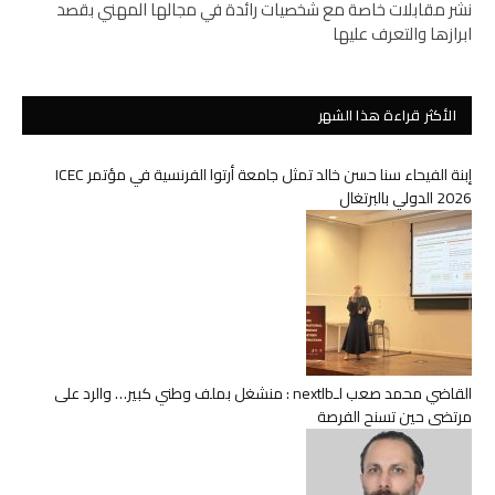
نشر مقابلات خاصة مع شخصيات رائدة في مجالها المهني بقصد
ابرازها والتعرف عليها
الأكثر قراءة هذا الشهر
إبنة الفيحاء سنا حسن خالد تمثل جامعة أرتوا الفرنسية في مؤتمر ICEC
2026 الدولي بالبرتغال
القاضي محمد صعب لـnextlb : منشغل بملف وطني كبير… والرد على
مرتضى حين تسنح الفرصة