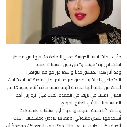
حذّرت الفاشينيستا الكويتية جمال النجادة متابعيها من مخاطر
استخدام إبرة “مونجارو” من دون استشارة طبية.
وقد أثار هذا المنشور جدلاً واسعًا عبر مواقع التواصل
الاجتماعي، إذ نشرت فيديو عبر حسابها على منصة “سناب شات”،
أعلنت من خلاله أنها تعرضت لأزمة صحية حادّة أثناء وجودها في
الصين، تمثّلت في نزيف في المعدة، نُقلت على إثره إلى أحد
المستشفيات لتلقّي العلاج الفوري.
وقالت: “أنا خذيت المونجارو بدون أي استشارة طبيب. كنت
أستخدمها بشكل عشوائي، ومعاها بنادول ومسكنات… كنت
أتصرف كأني طبيب نفسي! والنتيجة؟ نزيف بالمعدة!”، موضحةً أن