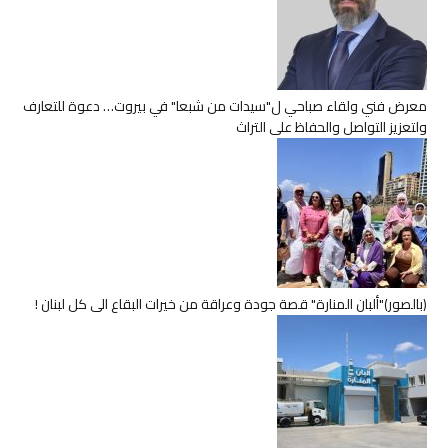
معرض فني ولقاء صباحي ل"سيدات من شبعا" في بيروت… دعوة للتعارف
ولتعزيز التواصل والحفاظ على التراث
(بالصور)"ألبان المنارة" قصة جودة وعراقة من خيرات البقاع الى كل لبنان !