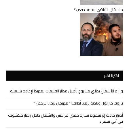
ماذا قال القاضي محمد صعب؟
اخترنا لكم
وزارة الأشغال تطلق مشروع تأهيل مطار القليعات تمهيداً لإعادة تشغيله
بيروت ماراثون وبلدية برمانا أطلقتا ” مهرجان برمانا للركض “
أضرار مادية إثر سقوط سيارة مفتي طرابلس والشمال داخل ريغار مكشوف
في أبي سمراء