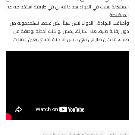
المشكلة ليست في الدواء بحد ذاته، بل في طريقة استخدامه غير
المنضبطة.
وأضافت النجادة: “الدواء ليس سيئاً، لكن عندما تستخدمونه من
دون رقابة طبية، هنا الكارثة. يمكن لو كنت أخذته بوصفة من
طبيب، ما كان صار في شيء. بس أنا كنت أمشي بعين عمياء”.
اخترنا لكم
نزيف إبرة “مونجارو”… جمال النجادة