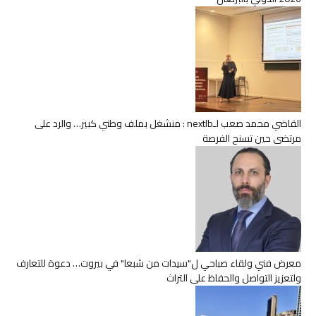
القاضي محمد صعب لـnextlb : منشغل بملف وطني كبير… والرد على
مرتضى حين تسنح الفرصة
معرض فني ولقاء صباحي ل"سيدات من شبعا" في بيروت… دعوة للتعارف
ولتعزيز التواصل والحفاظ على التراث