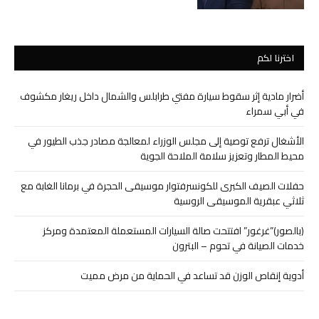
اخترنا لكم
أضرار مادية إثر سقوط سيارة مفتي طرابلس والشمال داخل ريغار مكشوف
في أبي سمراء
الأشغال ترفع توصية إلى مجلس الوزراء لمعالجة مصادر جذب الطيور في
محيط المطار وتعزيز سلامة الملاحة الجوية
حفلات الصيف الكبرى للكونسرفتوار موسيقى الحجرة في برمانا الغابة مع
ثلاثي عبقرية الموسيقى الروسية
(بالصور)”غرغور” افتتحت صالة السيارات المستعملة المعتمدة ومركز
خدمات الصيانة في تحوم – البترون
أدوية إنقاص الوزن قد تساعد في الحماية من مرض مميت