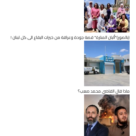
(بالصور)"ألبان المنارة" قصة جودة وعراقة من خيرات البقاع الى كل لبنان !
ماذا قال القاضي محمد صعب؟