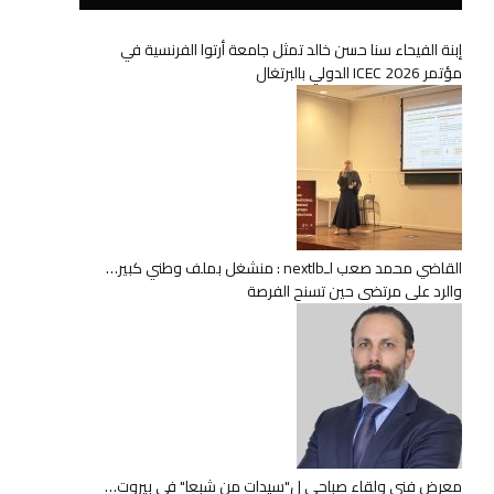
إبنة الفيحاء سنا حسن خالد تمثل جامعة أرتوا الفرنسية في
مؤتمر ICEC 2026 الدولي بالبرتغال
القاضي محمد صعب لـnextlb : منشغل بملف وطني كبير…
والرد على مرتضى حين تسنح الفرصة
معرض فني ولقاء صباحي ل"سيدات من شبعا" في بيروت…