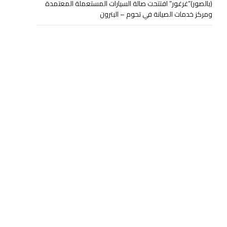
(بالصور)”غرغور” افتتحت صالة السيارات المستعملة المعتمدة
ومركز خدمات الصيانة في تحوم – البترون