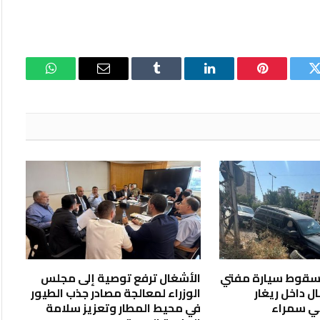
تويتر
بينتيريست
لينكدإن
Tumblr
البريد
واتساب
الإلكتروني
ر سقوط سيارة مفتي
الأشغال ترفع توصية إلى مجلس
 داخل ريغار
الوزراء لمعالجة مصادر جذب الطيور
ي سمراء
في محيط المطار وتعزيز سلامة