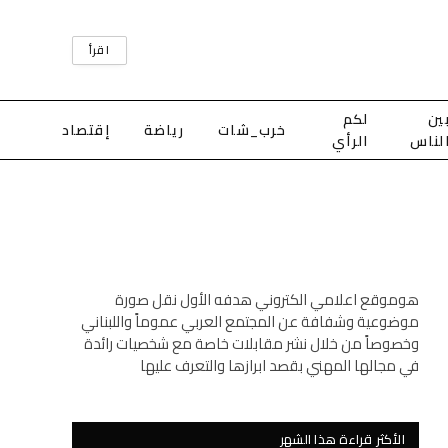
اقرأ
ين
لكم
خرب_شات
رياضة
إقتصاد
لناس
الرأي
هوموقع اعلامي الكتروني هدفه الأول نقل صورة
موضوعية وشفافة عن المجتمع العربي عموماً واللبناني
وخصوصاً من خلال نشر مقابلات خاصة مع شخصيات رائدة
في مجالها المهني بقصد ابرازها والتعرف عليها
الأكثر قراءة هذا الشهر