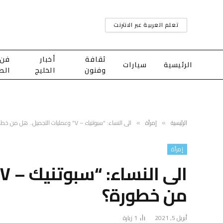
تعلم العربية عبر الانترنت
ثقافة
أخبار
فن
الرئيسية
سيارات
وفنون
الخليج
الط
الرئيسية
إمرأة
الى النساء: “سبوتنيك – V” وعمليات التجميل.. هل من خطورة؟
»
»
إمرأة
ا
من خطورة؟
أبريل 5, 2021
1
زيارة