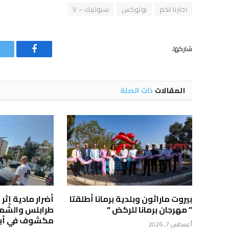
اخترنا لكم
بوتوكس
سبوتنيك – V
شاركها.
فيسبوك
المقالات
ذات الصلة
بيروت ماراثون وبلدية برمانا أطلقتا
أضرار مادية إث
” مهرجان برمانا للركض “
طرابلس والشمال
مكشوف في أب
أغسطس 7, 2026