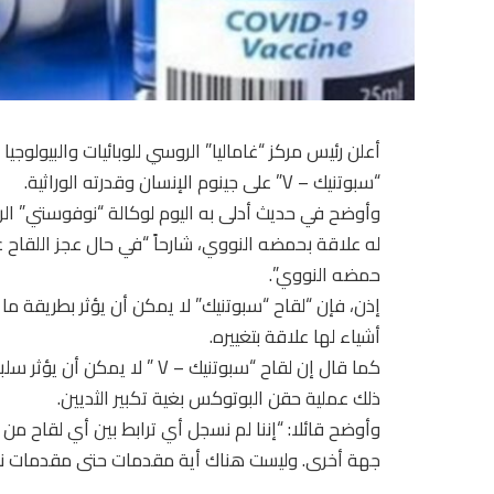
أعلن رئيس مركز “غاماليا” الروسي للوبائيات والبيولوجيا
“سبوتنيك – V” على جينوم الإنسان وقدرته الوراثية.
وأوضح في حديث أدلى به اليوم لوكالة “نوفوستي” الرو
له علاقة بحمضه النووي، شارحاً “في حال عجز اللقاح 
حمضه النووي”.
إذن، فإن “لقاح “سبوتنيك” لا يمكن أن يؤثر بطريقة ما 
أشياء لها علاقة بتغييره.
كما قال إن لقاح “سبوتنيك – V
ذلك عملية حقن البوتوكس بغية تكبير الثديين.
وأوضح قائلا: “إننا لم نسجل أي ترابط بين أي لقاح م
جهة أخرى. وليست هناك أية مقدمات حتى مقدمات نظ