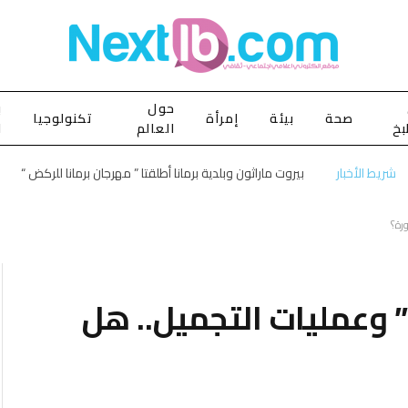
حول
ب
صحة
بيئة
إمرأة
تكنولوجيا
بخ
العالم
ا
شريط الأخبار
بيروت ماراثون وبلدية برمانا أطلقتا ” مهرجان برمانا للركض “
لى النساء: “سبوتنيك – V” وعمليات التجميل.. هل