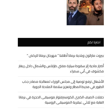
اخترنا لكم
بيروت ماراثون وبلدية برمانا أطلقتا ” مهرجان برمانا للركض “
أضرار مادية إثر سقوط سيارة مفتي طرابلس والشمال داخل ريغار
مكشوف في أبي سمراء
الأشغال ترفع توصية إلى مجلس الوزراء لمعالجة مصادر جذب
الطيور في محيط المطار وتعزيز سلامة الملاحة الجوية
حفلات الصيف الكبرى للكونسرفتوار موسيقى الحجرة في برمانا
الغابة مع ثلاثي عبقرية الموسيقى الروسية