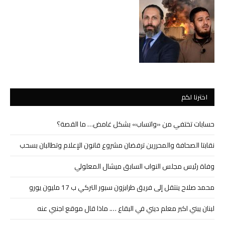
اخترنا لكم
حسابات تختفي من «واتساب» بشكل غامض… ما القصة؟
نقابتا الصحافة والمحررين ترفضان مشروع قانون الإعلام وتطالبان بسحب
وفاة رئيس مجلس النواب السابق ميشال المعلولي
محمد صلاح ينتقل إلى فريق طرابزون سبور التركي ب 17 مليون يورو
لبنان يبني اكبر معلم ديني في البقاع …. ماذا قال موقع اجنبي عنه