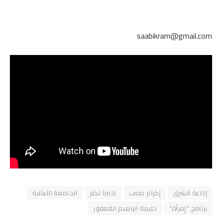
saabikram@gmail.com
إذاعة الشرق
إكرام صعب
اخترنا لكم
الجامعة اللبنانية
برنامج "إمرأة"
حليمة ابراهيم القعقور