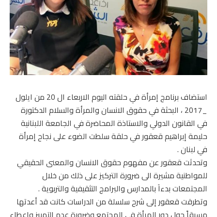
استضاف برنامج إمرأة في حلقته اليوم الاربعاء ال 20 من ايلول
_2017 ، البحثة في حقوق الانسان والمرأة والسلام الدكتورة
في القانون الدولي والاستاذة المحاضرة في الجامعة اللبنانية
حليمة إبراهيم قعقور في حلقة سلطت الضوء على نجاح إمرأة
في لبنان .
وتحدثت قعقور عن مفهوم حقوق الانسان والمعنى الحقيقي
للمواطنية مشيرة الى ضرورة التركيز على ذلك من خلال
المجتمعات بدءاَ بالمدارس والبرامج التثقيفية والتربوية .
وتطرقت قعقور إلى شرح سلسلة من الدراسات كانت قد أعدتها
مسبقاً حول دور المرأة في المجتمع وضرورة عدم التمييز واعطاء