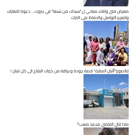
معرض فني ولقاء صباحي ل"سيدات من شبعا" في بيروت… دعوة للتعارف
ولتعزيز التواصل والحفاظ على التراث
(بالصور)"ألبان المنارة" قصة جودة وعراقة من خيرات البقاع الى كل لبنان !
ماذا قال القاضي محمد صعب؟