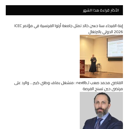
الأكثر قراءة هذا الشهر
إبنة الفيحاء سنا حسن خالد تمثل جامعة أرتوا الفرنسية في مؤتمر ICEC
2026 الدولي بالبرتغال
القاضي محمد صعب لـnextlb : منشغل بملف وطني كبير… والرد على
مرتضى حين تسنح الفرصة