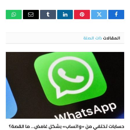
فيسبوك
تويتر
بينتيريست
لينكدإن
Tumblr
البريد
واتساب
الإلكتروني
المقالات
ذات الصلة
حسابات تختفي من «واتساب» بشكل غامض… ما القصة؟