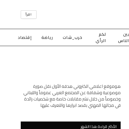
اقرأ
ين
لكم
خرب_شات
رياضة
إقتصاد
لناس
الرأي
هوموقع اعلامي الكتروني هدفه الأول نقل صورة
موضوعية وشفافة عن المجتمع العربي عموماً واللبناني
وخصوصاً من خلال نشر مقابلات خاصة مع شخصيات رائدة
في مجالها المهني بقصد ابرازها والتعرف عليها
الأكثر قراءة هذا الشهر