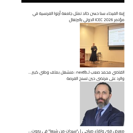
إبنة الفيحاء سنا حسن خالد تمثل جامعة أرتوا الفرنسية في
مؤتمر ICEC 2026 الدولي بالبرتغال
القاضي محمد صعب لـnextlb : منشغل بملف وطني كبير…
والرد على مرتضى حين تسنح الفرصة
معرض فني ولقاء صباحي ل"سيدات من شبعا" في بيروت…