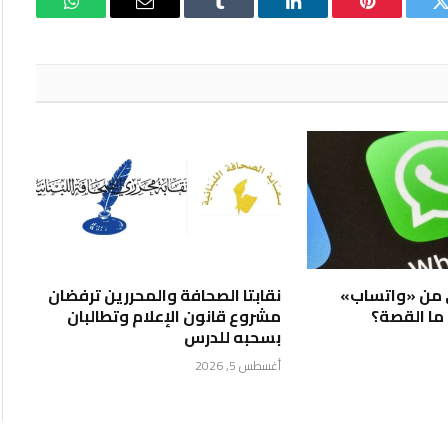
تويتر
بينتيريست
لينكدإن
Tumblr
البريد
واتساب
الإلكتروني
 من «واتساب»
نقابتا الصحافة والمحررين ترفضان
ا القصة؟
مشروع قانون الإعلام وتطالبان
بسحبه للدرس
أغسطس 5, 2026