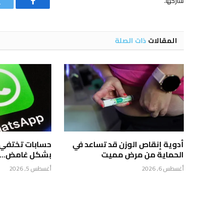
شاركها.
فيسبوك
المقالات
ذات الصلة
أدوية إنقاص الوزن قد تساعد في
حسابات تختفي
الحماية من مرض مميت
بشكل غامض… م
أغسطس 6, 2026
أغسطس 5, 2026