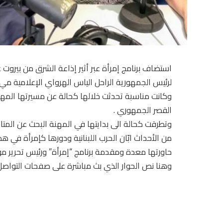
لرئيس الجمهورية الراحل الياس الهرواي الإعلامية مي 
وكانت مناسبة تحدثت خلالها كحالة عن مسيرتها المهن
القصر الجمهوري .
وتطرقت كحالة الى بدايتها في المهنة البحث عن المتاعب
من الأحداث ابّان الحرب اللبنانية ودورها كإمرأة في هذا
حاورتها معدة ومقدمة برنامج “إمرأة” ورئيس تحرير موقع nextlb الصحافية إكرام
وهنا نص الحوار الذي بث مباشرة على صفحات التواصل