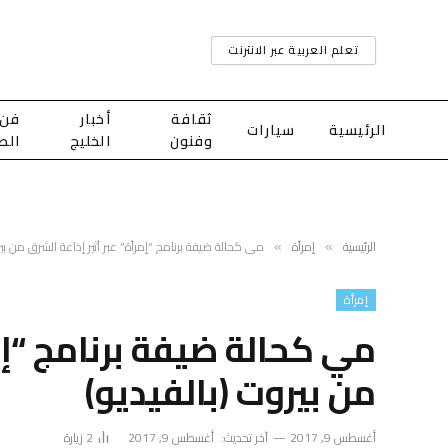
تعلم العربية عبر الانترنت
ثقافة
أخبار
فن
الرئيسية
سيارات
وفنون
الخليج
الط
الرئيسية
إمرأة
مي كحالة ضيفة برنامج “إمرأة” عبر أثير إذاعة الشرق من بير
»
»
إمرأة
مي كحالة ضيفة برنامج “إمر
من بيروت (بالفيديو)
أغسطس 9, 2017
آخر تحديث:
أغسطس 9, 2017
2
زيارة