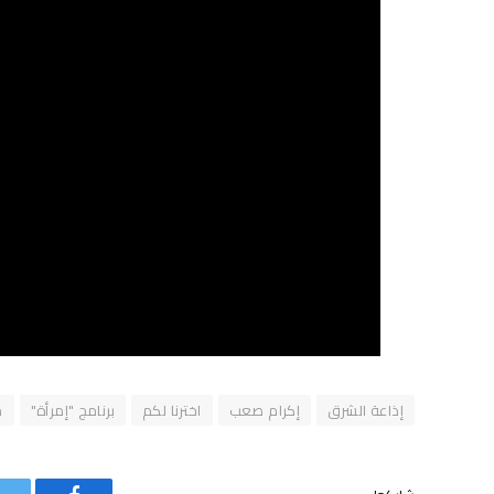
إذاعة الشرق
إكرام صعب
اخترنا لكم
برنامج "إمرأة"
م