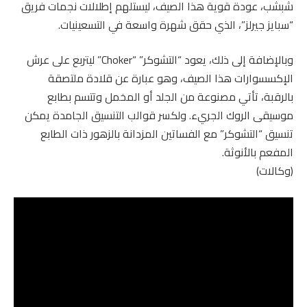
شبشب، عودة قوية هذا الصيف، ليستلهم إطلالات نجمات فريق
“سبايز جيرلز”، الذي حقق شهرة واسعة في التسعينيات.
وبالإضافة إلى ذلك، يعود “التشوكر” “Choker” ليتربع على عرش
الإكسسوارات هذا الصيف، وهو عبارة عن قلادة ملتصقة
بالرقبة، تأتي مصنوعة من الجلد أو المخمل وتتسم بطابع
موسيقى الروك الجريء. ولكسر قوالب التنسيق الجامدة يمكن
تنسيق “التشوكر” مع الفساتين المزدانة بالزهور ذات الطابع
المفعم بالأنوثة.
(وكالات)