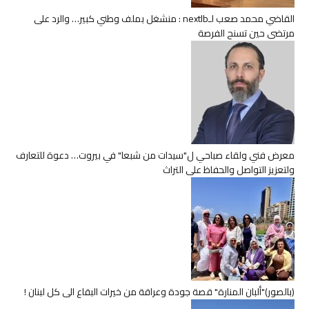
القاضي محمد صعب لـnextlb : منشغل بملف وطني كبير… والرد على
مرتضى حين تسنح الفرصة
معرض فني ولقاء صباحي ل"سيدات من شبعا" في بيروت… دعوة للتعارف
ولتعزيز التواصل والحفاظ على التراث
(بالصور)"ألبان المنارة" قصة جودة وعراقة من خيرات البقاع الى كل لبنان !