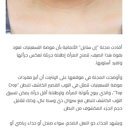
أفادت مجلة “إن ستايل” الألمانية بأن موضة التسعينيات تعود
بقوة هذا الصيف، لتمنح المرأة إطلالة جريئة تعكس جرأتها
وتفرد أسلوبها.
وأوضحت المجلة في موقعها على الإنترنت أن أبرز مفردات
موضة التسعينيات تتمثل في التوب القصير الكاشف للبطن “Crop
Top”، والذي يبوح بأنوثة المرأة. ولإطلالة أقل جرأة يمكن تنسيق
التوب الكاشف للبطن مع سروال ذي وسط عال، وذلك لتقليل
حجم الجزء المكشوف من البطن.
ويشهد الحذاء ذو النعل الضخم، سواء صندل أو حذاء رياضي أو