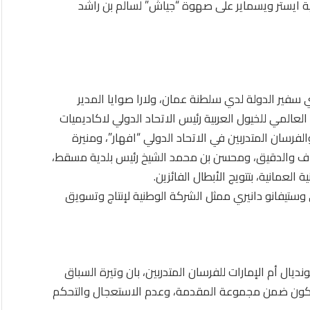
نية ايستر ويسماير على صهوة “جياش” لسالم بن راشد
ير الدولة لدي سلطنة عمان، ولارا صوايا المدير
لعالمي للخيول العربية رئيس الاتحاد الدولي لاكاديميات
فرسان المتدربين في الاتحاد الدولي “افهار”، ومنيرة
علاف والدقيق، ومحسن بن محمد الشيخ رئيس بلدية مسقط،
العمانية، بتتويج الأبطال الفائزين.
وستيفانو دانيري ممثل الشركة الوطنية لإنتاج وتسويق
ديال أم الإمارات للفرسان المتدربين، بان وتيرة السباق
 يكون ضمن مجموعة المقدمة، وعدم الاستعجال والتحكم