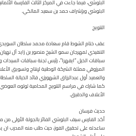
البلوشي، فيما جاءت في المركز الثالث الفارسة الألما
البلوشي وبإشراف حمد بن سعيد المالكي.
التتويج
عقب ختام الشوط قام سعادة محمد سلطان السويدي سف
التنفيذي لمهرجان سمو الشيخ منصور بن زايد آل نهيان ا
سباقات الخيل “ايفهرا”، رئيس لجنة سباقات السيدات وال
المرزوقي ممثلة الشركة الوطنية لإنتاج وتسويق الأ
والعميد أول عبدالرزاق الشهورزي قائد الخيالة السلطانية 
كما شارك في مراسم التتويج المحامية لولوه العوضي 
الأعلاف والدقيق.
حديث فرسان
أكد الفارس سيف البلوشي الفائز بالجولة الأولى من مون
ساعدته على تحقيق الفوز، حيث طلب منه المدرب ان