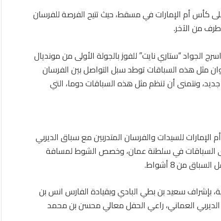
على كأس أم الإمارات في مسقط، حيث تتيح الفرصة للفرسان
طرف من الآخر.
ج الجواد “ستاري نايت” للفوز بالجولة الأولى من مونديال
ة، وان مثل هذه السباقات توطد سبل التواصل بين الفرسان
يد، ونتمنى أن تنظم مثل هذه السباقات دوما، التي
أم الإمارات للسيدات والفرسان المتدربين مع سباق الديربي
أغنى السباقات في سلطنة عمان، وخصص الشوط لمسافة
انية، بإشراف سعيد بن بطي البادي وبقيادة الفارس انس بن
 الديربي العماني، راعي الحفل معالي محسن بن محمد