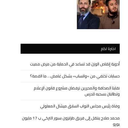
اخترنا لكم
أدوية إنقاص الوزن قد تساعد في الحماية من مرض مميت
حسابات تختفي من «واتساب» بشكل غامض… ما القصة؟
نقابتا الصحافة والمحررين ترفضان مشروع قانون الإعلام
وتطالبان بسحبه للدرس
وفاة رئيس مجلس النواب السابق ميشال المعلولي
محمد صلاح ينتقل إلى فريق طرابزون سبور التركي ب 17 مليون
يورو