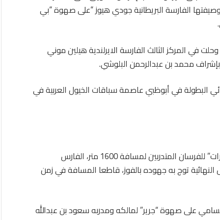
صيفتها الفارسة البريطانية جودي هيوز “على صهوة “بي
ن قطع المسافة في 1:54:45 دقيقة، وحلت في المركز الثالث الفارسة الايرلندية هيلين موني
إشراف محمد بن عبدالرحمن البلوشي.
ئي البطولة في أبوظبي عاصمة سباقات الخيول العربية في
وتوج بلقب الجولة الأولى من سباق مونديال “أم الإمارات” للفرسان المتدربين لمسافة 1600 متر، الفارس
النهائية توج به جهوده بالفوز، قاطعا المسافة في زمن
سامي على صهوة “جرير” لمالكه ومدربه سعود بن عبدالله