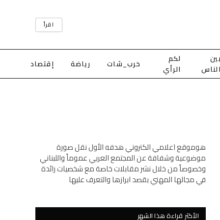
اقرأ
ين
لكم
خرب_شات
رياضة
إقتصاد
لناس
الرأي
هوموقع اعلامي الكتروني هدفه الأول نقل صورة
موضوعية وشفافة عن المجتمع العربي عموماً واللبناني
وخصوصاً من خلال نشر مقابلات خاصة مع شخصيات رائدة
في مجالها المهني بقصد ابرازها والتعرف عليها
الأكثر قراءة هذا الشهر