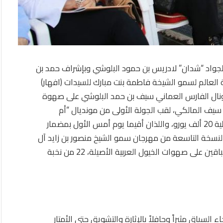
لجواد “شدان” لادريس بن حمود البلوشي وبإشراف حمد بن
 العالم لسمو الشيخة فاطمة بنت مبارك للسيدات (افهار)
البالغ جائزته المالية 30 ألف يورو، ونال الفارس العماني سيف بن حمد البلوشي على صهوة
بن سيف المالكي، لقب الجولة الأولى من مونديال “أم
الإمارات” للفرسان المتدربين “ايفهرا” البالغ جائزته المالية 20 ألف يورو، واللذان أقيما يوم أمس الأول بمضمار
لنسخة التاسعة من مهرجان سمو الشيخ منصور بن زايد آل
نهيان العالمي للخيول العربية الأصيلة، وشارك في السباقين على صهوات الخيول العربية الأصيلة، 22 من نخبة
 طوله 1600 متر، 10 فارسات، وجاء السباق مثيراً وحافلاً بالإثارة والتشويق حتى الأمتار