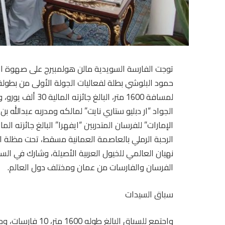
توجت الفارسة السويدية مالن هولمبيرج على صهوة ا
حمود البلوشي بطلة لفعاليات الجولة الأولى من بطولة
لمسافة 1600 متر، 
الجواد “ار دبليو ستاري نايت” لمالكه ومدربه عبدالله 
الرحبة الرملي بالعاصمة العمانية مسقط، تحت مظلة ا
الفرسان والفارسات من عمان ومختلف دول العالم.
سباق السيدات
واجتمع للسباق البالغ