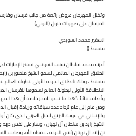
وتخلل المهرجان عروض رائعة من جانب فرسان وفارسات 
الفرسان على صهوات خيول (البوني).
السفير محمد السويدي
مسقط ()
أعرب محمد سلطان سيف السويدي سفير الإمارات لد
انطلاق المهرجان العالمي لسمو الشيخ منصور بن زايد آ
مسقط ، وذلك بانطلاق الجولة الأولى لبطولة العالم ل
الانطلاقة الأولى لبطولة العالم لسموها للفرسان الم
وأضاف قائلاً :”هذا ما يدعو للفخر خاصة أن هذا الم
ومن عام إلى عام تزداد عدد سباقاته وزيادة إقبال الد
والإيجابي في عودة البريق للخيل العربي الذي كان أو
الشيخ زايد بن سلطان آل نهيان ، وسار على نفس درب
بن زايد آل نهيان رئيس الدولة ، حفظه الله، وصاحب ال