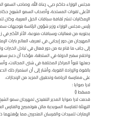
مجلس الوزراء حاكم دبي، رعاة الله، وصاحب السمو الش
الأعلى لقوات المسلحة، وأصحاب السمو الشيوخ حكام
الإمكانيات لنشر ثقافة سباقات الخيل العربية، وكان لل
رئيس مجلس الوزراء وزير شؤون الرئاسة بتوجيهات سموه 
يحتويه من فعاليات وسباقات منوعة، الأثر الأكبر في زي
المهرجان من دور إيجابي في تعريف العالم بتراث الإما
إلى جانب ما قام به من دور فعال في تبادل الخبرات وا
واختتم سفير الدولة في السلطنة، مؤكدا أن دعم سمو ال
جعلها تتبوأ المراكز المختلفة في شتى المجالات، و
بالقوة والإرادة القوية، وأشار إلى أن استمرار ذلك ال
على ممارسة الرياضة وتحقيق المزيد من الإنجازات.
لارا صوايا :
مسقط ()
قدمت لارا صوايا المدير التنفيذي لمهرجان سمو الشيخ م
التهنئة للفارسة السويدية مالن هولمبيرج والفارس ال
الإمارات للسيدات والفرسان المتدربين مما يؤهلهما ذ