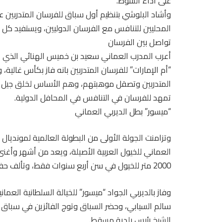
على أداء الشوط.
وأشاد البلوشي بتنظيم أول سباق للفرسان المتدربين 
المحليين للتنافس مع الفرسان الدوليين، ويستفيد كل 
تواصل بين الفرسان
أعرب المدرب العماني سعيد بن خميس الهنائي الذي اسر
“أم الإمارات” للفرسان المتدربين بانه فاز بكأس غالي
المتدربين وتصقل موهبتهم، وهم الأساس لخلق جيل جد
تمهد للفرسان في التنافس في المحافل الدولية.
“ميسور” بطل الديربي العماني
وتزامنت الجولة الأولى من البطولة العالمية لمونديال 
العماني للخيول العربية الأصيلة، ويعد من أشهر و
2000 متر للخيول في سن أربع سنوات فقط، وتألف حفل السباق من 8 أشواط.
وفاز بالديربي الجواد “ميسور” للخيالة السلطانية العم
سالم السيابي، وحضر السباق وتوج الفائزين في سباق
الشيخ رئيس بلدية مسقط.