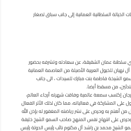
الخيالة السلطانية العمانية إلى جانب سباق لصغار
ي سلطنة عمان الشقيقة، عن سعادته وتشرفه بحضور
ل نهيان للخيول العربية الأصيلة من العاصمة العمانية
سمو الشيخة فاطمة بنت مبارك للسيدات ، الى جانب
بتدئين، من مسقط أيضا.
هرجان إكتسب سمعة عالمية وفاقت شهرته أرجاء العالم،
ول على المشاركة في فعالياته، مما كان لذلك الأثر الفعال
ل من أهتم به وحرص على نشر رياضته المغفور له بإذن الله
ه وحرص على انتهاج نفس المنهج صاحب السمو الشيخ خليفة
سمو الشيخ محمد بن راشد آل مكتوم نائب رئيس الدولة رئيس