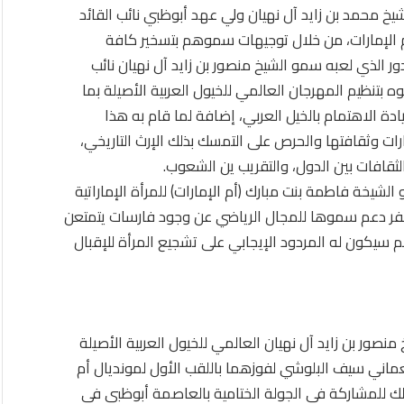
يخ محمد بن زايد آل نهيان ولي عهد أبوظبي نائب القائد
 الإمارات، من خلال توجيهات سموهم بتسخير كافة
دور الذي لعبه سمو الشيخ منصور بن زايد آل نهيان نائب
بتنظيم المهرجان العالمي للخيول العربية الأصيلة بما
ادة الاهتمام بالخيل العربي، إضافة لما قام به هذا
رات وثقافتها والحرص على التمسك بذلك الإرث التاريخي،
لثقافات بين الدول، والتقريب ين الشعوب.
شيخة فاطمة بنت مبارك (أم الإمارات) للمرأة الإماراتية
أسفر دعم سموها للمجال الرياضي عن وجود فارسات يتمتعن
دعم سيكون له المردود الإيجابي على تشجيع المرأة للإقبال
نصور بن زايد آل نهيان العالمي للخيول العربية الأصيلة
عماني سيف البلوشي لفوزهما باللقب الأول لمونديال أم
لك للمشاركة في الجولة الختامية بالعاصمة أبوظبي في