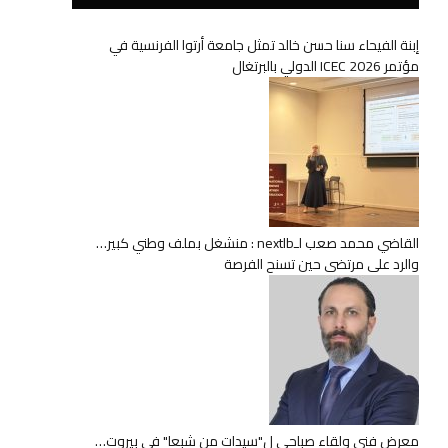
إبنة الفيحاء سنا حسن خالد تمثل جامعة أرتوا الفرنسية في
مؤتمر ICEC 2026 الدولي بالبرتغال
القاضي محمد صعب لـnextlb : منشغل بملف وطني كبير…
والرد على مرتضى حين تسنح الفرصة
معرض فني ولقاء صباحي ل"سيدات من شبعا" في بيروت…