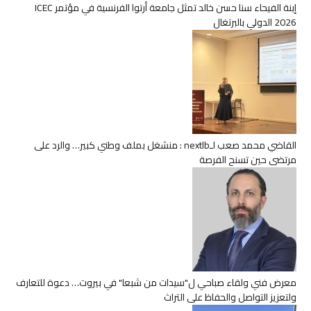
إبنة الفيحاء سنا حسن خالد تمثل جامعة أرتوا الفرنسية في مؤتمر ICEC
2026 الدولي بالبرتغال
القاضي محمد صعب لـnextlb : منشغل بملف وطني كبير… والرد على
مرتضى حين تسنح الفرصة
معرض فني ولقاء صباحي ل"سيدات من شبعا" في بيروت… دعوة للتعارف
ولتعزيز التواصل والحفاظ على التراث