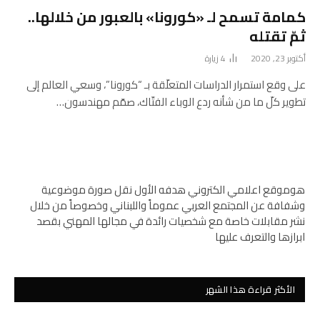
كمامة تسمح لـ «كورونا» بالعبور من خلالها..
ثمّ تقتله
أكتوبر 23, 2020
4
زيارة
على وقع استمرار الدراسات المتعلّقة بـ “كورونا”، وسعي العالم إلى
تطوير كلّ ما من شأنه ردع الوباء الفتّاك، صمّم مهندسون…
هوموقع اعلامي الكتروني هدفه الأول نقل صورة موضوعية
وشفافة عن المجتمع العربي عموماً واللبناني وخصوصاً من خلال
نشر مقابلات خاصة مع شخصيات رائدة في مجالها المهني بقصد
ابرازها والتعرف عليها
الأكثر قراءة هذا الشهر