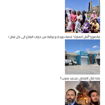
(بالصور)"ألبان المنارة" قصة جودة وعراقة من خيرات البقاع الى كل لبنان !
ماذا قال القاضي محمد صعب؟