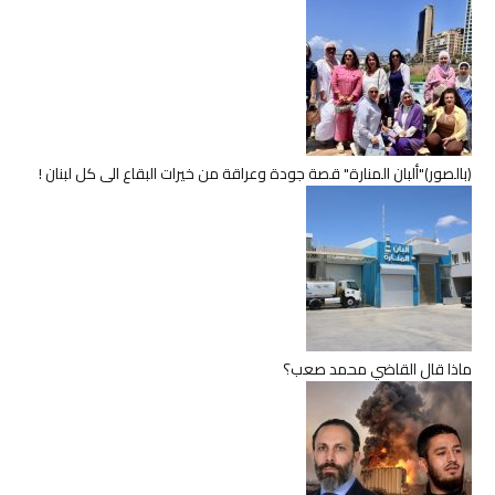
(بالصور)"ألبان المنارة" قصة جودة وعراقة من خيرات البقاع الى كل لبنان !
ماذا قال القاضي محمد صعب؟