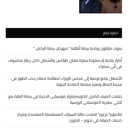
اخترنا لكم
بيروت ماراثون وبلدية برمانا أطلقتا ” مهرجان برمانا للركض “
أضرار مادية إثر سقوط سيارة مفتي طرابلس والشمال داخل ريغار مكشوف
في أبي سمراء
الأشغال ترفع توصية إلى مجلس الوزراء لمعالجة مصادر جذب الطيور في
محيط المطار وتعزيز سلامة الملاحة الجوية
حفلات الصيف الكبرى للكونسرفتوار موسيقى الحجرة في برمانا الغابة مع
ثلاثي عبقرية الموسيقى الروسية
(بالصور)”غرغور” افتتحت صالة السيارات المستعملة المعتمدة ومركز
خدمات الصيانة في تحوم – البترون