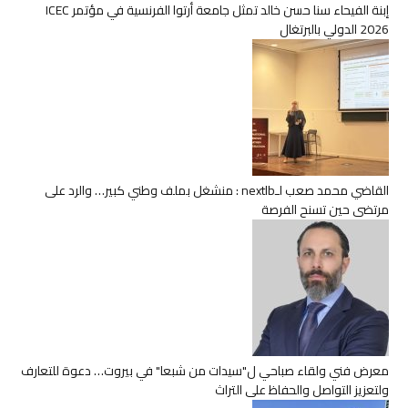
إبنة الفيحاء سنا حسن خالد تمثل جامعة أرتوا الفرنسية في مؤتمر ICEC
2026 الدولي بالبرتغال
القاضي محمد صعب لـnextlb : منشغل بملف وطني كبير… والرد على
مرتضى حين تسنح الفرصة
معرض فني ولقاء صباحي ل"سيدات من شبعا" في بيروت… دعوة للتعارف
ولتعزيز التواصل والحفاظ على التراث