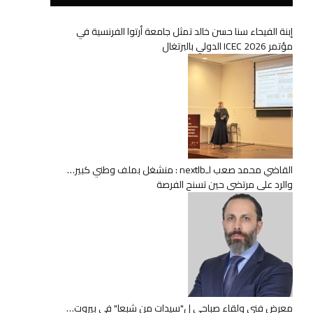
إبنة الفيحاء سنا حسن خالد تمثل جامعة أرتوا الفرنسية في
مؤتمر ICEC 2026 الدولي بالبرتغال
القاضي محمد صعب لـnextlb : منشغل بملف وطني كبير…
والرد على مرتضى حين تسنح الفرصة
معرض فني ولقاء صباحي ل"سيدات من شبعا" في بيروت…