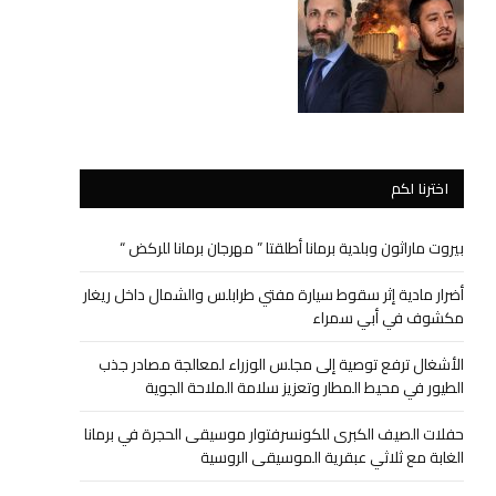
اخترنا لكم
بيروت ماراثون وبلدية برمانا أطلقتا ” مهرجان برمانا للركض “
أضرار مادية إثر سقوط سيارة مفتي طرابلس والشمال داخل ريغار
مكشوف في أبي سمراء
الأشغال ترفع توصية إلى مجلس الوزراء لمعالجة مصادر جذب
الطيور في محيط المطار وتعزيز سلامة الملاحة الجوية
حفلات الصيف الكبرى للكونسرفتوار موسيقى الحجرة في برمانا
الغابة مع ثلاثي عبقرية الموسيقى الروسية