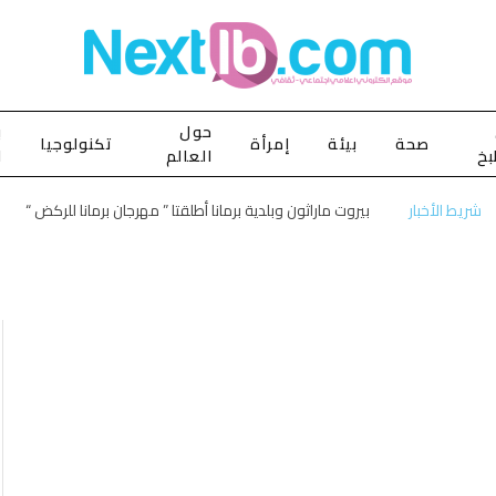
حول
ب
صحة
بيئة
إمرأة
تكنولوجيا
بخ
العالم
ا
شريط الأخبار
بيروت ماراثون وبلدية برمانا أطلقتا ” مهرجان برمانا للركض “