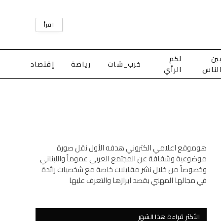
اقرأ
ين
لكم
خرب_شات
رياضة
إقتصاد
لناس
الرأي
هوموقع اعلامي الكتروني هدفه الأول نقل صورة
موضوعية وشفافة عن المجتمع العربي عموماً واللبناني
وخصوصاً من خلال نشر مقابلات خاصة مع شخصيات رائدة
في مجالها المهني بقصد ابرازها والتعرف عليها
الأكثر قراءة هذا الشهر