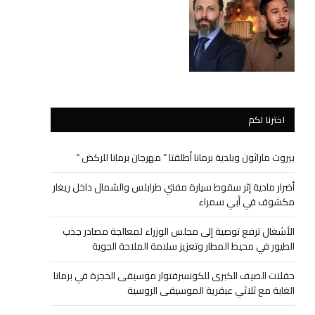
اخترنا لكم
بيروت ماراثون وبلدية برمانا أطلقتا ” مهرجان برمانا للركض “
أضرار مادية إثر سقوط سيارة مفتي طرابلس والشمال داخل ريغار
مكشوف في أبي سمراء
الأشغال ترفع توصية إلى مجلس الوزراء لمعالجة مصادر جذب
الطيور في محيط المطار وتعزيز سلامة الملاحة الجوية
حفلات الصيف الكبرى للكونسرفتوار موسيقى الحجرة في برمانا
الغابة مع ثلاثي عبقرية الموسيقى الروسية