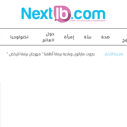
حول
ب
صحة
بيئة
إمرأة
تكنولوجيا
بخ
العالم
ا
شريط الأخبار
بيروت ماراثون وبلدية برمانا أطلقتا ” مهرجان برمانا للركض “