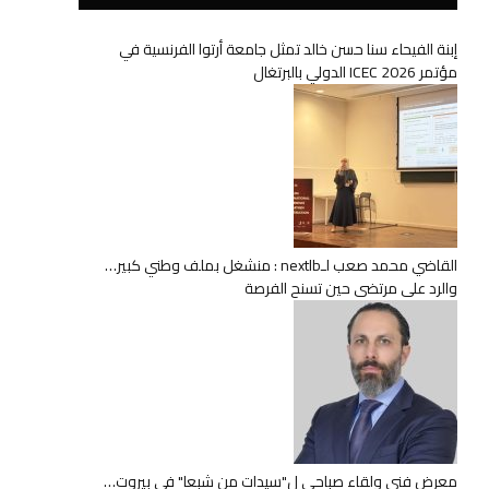
إبنة الفيحاء سنا حسن خالد تمثل جامعة أرتوا الفرنسية في
مؤتمر ICEC 2026 الدولي بالبرتغال
القاضي محمد صعب لـnextlb : منشغل بملف وطني كبير…
والرد على مرتضى حين تسنح الفرصة
معرض فني ولقاء صباحي ل"سيدات من شبعا" في بيروت…