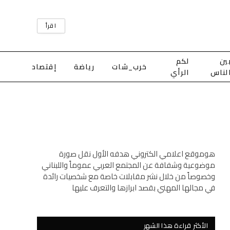
اقرأ
ين
لكم
خرب_شات
رياضة
إقتصاد
لناس
الرأي
هوموقع اعلامي الكتروني هدفه الأول نقل صورة
موضوعية وشفافة عن المجتمع العربي عموماً واللبناني
وخصوصاً من خلال نشر مقابلات خاصة مع شخصيات رائدة
في مجالها المهني بقصد ابرازها والتعرف عليها
الأكثر قراءة هذا الشهر