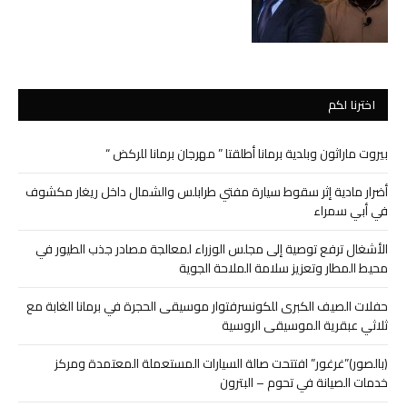
اخترنا لكم
بيروت ماراثون وبلدية برمانا أطلقتا ” مهرجان برمانا للركض “
أضرار مادية إثر سقوط سيارة مفتي طرابلس والشمال داخل ريغار مكشوف
في أبي سمراء
الأشغال ترفع توصية إلى مجلس الوزراء لمعالجة مصادر جذب الطيور في
محيط المطار وتعزيز سلامة الملاحة الجوية
حفلات الصيف الكبرى للكونسرفتوار موسيقى الحجرة في برمانا الغابة مع
ثلاثي عبقرية الموسيقى الروسية
(بالصور)”غرغور” افتتحت صالة السيارات المستعملة المعتمدة ومركز
خدمات الصيانة في تحوم – البترون