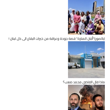
(بالصور)"ألبان المنارة" قصة جودة وعراقة من خيرات البقاع الى كل لبنان !
ماذا قال القاضي محمد صعب؟