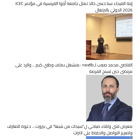
إبنة الفيحاء سنا حسن خالد تمثل جامعة أرتوا الفرنسية في مؤتمر ICEC
2026 الدولي بالبرتغال
القاضي محمد صعب لـnextlb : منشغل بملف وطني كبير… والرد على
مرتضى حين تسنح الفرصة
معرض فني ولقاء صباحي ل"سيدات من شبعا" في بيروت… دعوة للتعارف
ولتعزيز التواصل والحفاظ على التراث