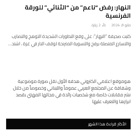
النهار: رفض “ناعم” من “الثنائي” للورقة
الفرنسية
مايو 8, 2024
2
زيارة
كتبت صحيفة “النهار”: على وقع التطورات الشديدة التوهج والتضارب
والتسارع المتصلة برفح والتسوية المترنحة لوقف النار في غزة ، اشتد…
هوموقع اعلامي الكتروني هدفه الأول نقل صورة موضوعية
وشفافة عن المجتمع العربي عموماً واللبناني وخصوصاً من خلال
نشر مقابلات خاصة مع شخصيات رائدة في مجالها المهني بقصد
ابرازها والتعرف عليها
الأكثر قراءة هذا الشهر