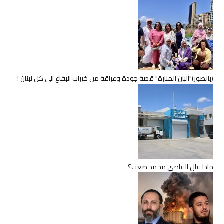
(بالصور)"ألبان المنارة" قصة جودة وعراقة من خيرات البقاع الى كل لبنان !
ماذا قال القاضي محمد صعب؟