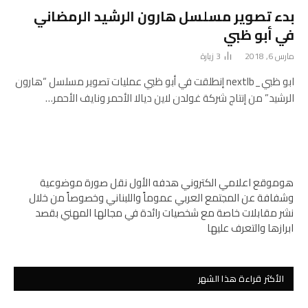
بدء تصوير مسلسل هارون الرشيد الرمضاني
في أبو ظبي
مارس 6, 2018
3
زيارة
ابو ظبي_nextlb إنطلقت في أبو ظبي عمليات تصوير مسلسل “هارون
الرشيد” من إنتاج شركة غولدن لاين ديالا الأحمر ونايف الأحمر…
هوموقع اعلامي الكتروني هدفه الأول نقل صورة موضوعية
وشفافة عن المجتمع العربي عموماً واللبناني وخصوصاً من خلال
نشر مقابلات خاصة مع شخصيات رائدة في مجالها المهني بقصد
ابرازها والتعرف عليها
الأكثر قراءة هذا الشهر