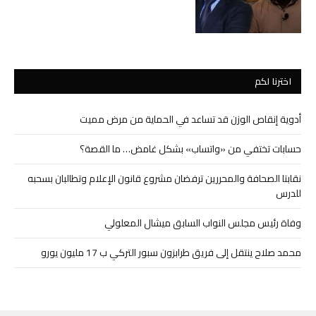
اخترنا لكم
أدوية إنقاص الوزن قد تساعد في الحماية من مرض مميت
حسابات تختفي من «واتساب» بشكل غامض… ما القصة؟
نقابتا الصحافة والمحررين ترفضان مشروع قانون الإعلام وتطالبان بسحبه
للدرس
وفاة رئيس مجلس النواب السابق ميشال المعلولي
محمد صلاح ينتقل إلى فريق طرابزون سبور التركي ب 17 مليون يورو