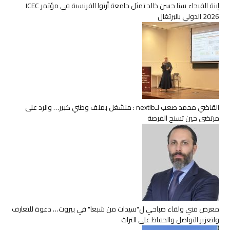
إبنة الفيحاء سنا حسن خالد تمثل جامعة أرتوا الفرنسية في مؤتمر ICEC
2026 الدولي بالبرتغال
القاضي محمد صعب لـnextlb : منشغل بملف وطني كبير… والرد على
مرتضى حين تسنح الفرصة
معرض فني ولقاء صباحي ل"سيدات من شبعا" في بيروت… دعوة للتعارف
ولتعزيز التواصل والحفاظ على التراث