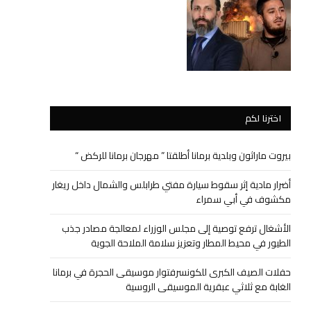
اخترنا لكم
بيروت ماراثون وبلدية برمانا أطلقتا ” مهرجان برمانا للركض “
أضرار مادية إثر سقوط سيارة مفتي طرابلس والشمال داخل ريغار
مكشوف في أبي سمراء
الأشغال ترفع توصية إلى مجلس الوزراء لمعالجة مصادر جذب
الطيور في محيط المطار وتعزيز سلامة الملاحة الجوية
حفلات الصيف الكبرى للكونسرفتوار موسيقى الحجرة في برمانا
الغابة مع ثلاثي عبقرية الموسيقى الروسية