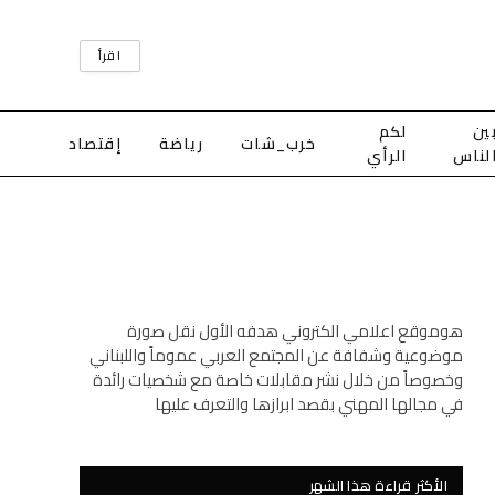
اقرأ
ين
لكم
خرب_شات
رياضة
إقتصاد
لناس
الرأي
هوموقع اعلامي الكتروني هدفه الأول نقل صورة
موضوعية وشفافة عن المجتمع العربي عموماً واللبناني
وخصوصاً من خلال نشر مقابلات خاصة مع شخصيات رائدة
في مجالها المهني بقصد ابرازها والتعرف عليها
الأكثر قراءة هذا الشهر