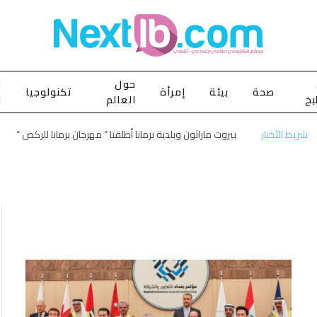
حول
ب
صحة
بيئة
إمرأة
تكنولوجيا
بخ
العالم
ا
شريط الأخبار
بيروت ماراثون وبلدية برمانا أطلقتا ” مهرجان برمانا للركض “