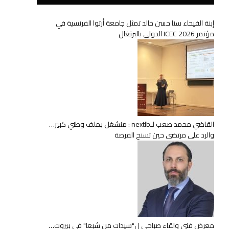
إبنة الفيحاء سنا حسن خالد تمثل جامعة أرتوا الفرنسية في
مؤتمر ICEC 2026 الدولي بالبرتغال
القاضي محمد صعب لـnextlb : منشغل بملف وطني كبير…
والرد على مرتضى حين تسنح الفرصة
معرض فني ولقاء صباحي ل"سيدات من شبعا" في بيروت…