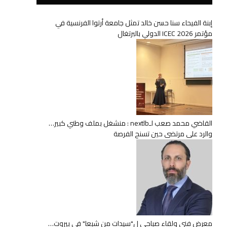
إبنة الفيحاء سنا حسن خالد تمثل جامعة أرتوا الفرنسية في
مؤتمر ICEC 2026 الدولي بالبرتغال
القاضي محمد صعب لـnextlb : منشغل بملف وطني كبير…
والرد على مرتضى حين تسنح الفرصة
معرض فني ولقاء صباحي ل"سيدات من شبعا" في بيروت…