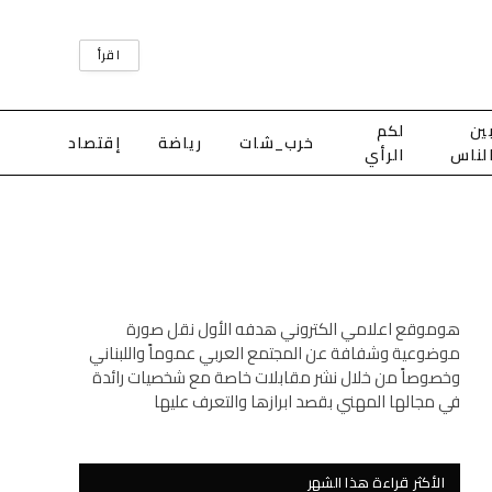
اقرأ
ين
لكم
خرب_شات
رياضة
إقتصاد
لناس
الرأي
هوموقع اعلامي الكتروني هدفه الأول نقل صورة
موضوعية وشفافة عن المجتمع العربي عموماً واللبناني
وخصوصاً من خلال نشر مقابلات خاصة مع شخصيات رائدة
في مجالها المهني بقصد ابرازها والتعرف عليها
الأكثر قراءة هذا الشهر