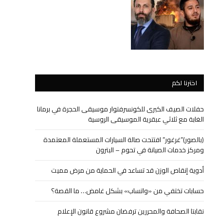
اخترنا لكم
حفلات الصيف الكبرى للكونسرفتوار موسيقى الحجرة في برمانا
الغابة مع ثلاثي عبقرية الموسيقى الروسية
(بالصور)”غرغور” افتتحت صالة السيارات المستعملة المعتمدة
ومركز خدمات الصيانة في تحوم – البترون
أدوية إنقاص الوزن قد تساعد في الحماية من مرض مميت
حسابات تختفي من «واتساب» بشكل غامض… ما القصة؟
نقابتا الصحافة والمحررين ترفضان مشروع قانون الإعلام