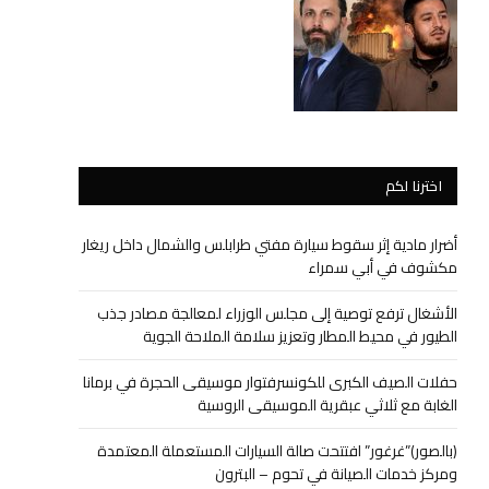
اخترنا لكم
أضرار مادية إثر سقوط سيارة مفتي طرابلس والشمال داخل ريغار
مكشوف في أبي سمراء
الأشغال ترفع توصية إلى مجلس الوزراء لمعالجة مصادر جذب
الطيور في محيط المطار وتعزيز سلامة الملاحة الجوية
حفلات الصيف الكبرى للكونسرفتوار موسيقى الحجرة في برمانا
الغابة مع ثلاثي عبقرية الموسيقى الروسية
(بالصور)”غرغور” افتتحت صالة السيارات المستعملة المعتمدة
ومركز خدمات الصيانة في تحوم – البترون