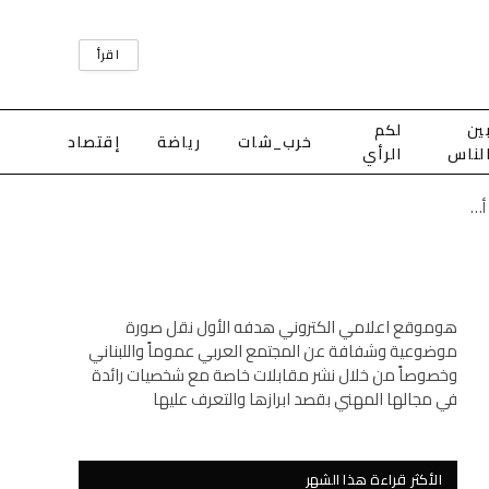
اقرأ
ين
لكم
خرب_شات
رياضة
إقتصاد
لناس
الرأي
أضرار مادية إثر سقوط سيارة مفتي طرابلس والشمال داخل ريغار مكشوف في أبي سمراء
هوموقع اعلامي الكتروني هدفه الأول نقل صورة
موضوعية وشفافة عن المجتمع العربي عموماً واللبناني
وخصوصاً من خلال نشر مقابلات خاصة مع شخصيات رائدة
في مجالها المهني بقصد ابرازها والتعرف عليها
الأكثر قراءة هذا الشهر