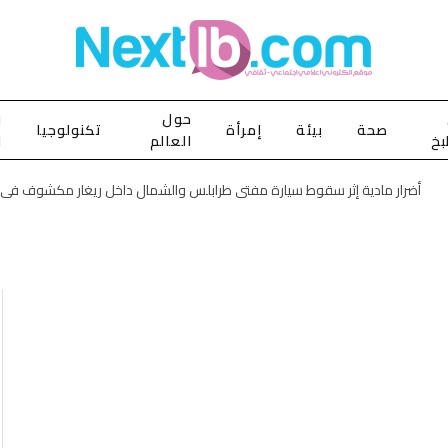
حول
ب
صحة
بيئة
إمرأة
تكنولوجيا
بخ
العالم
ا