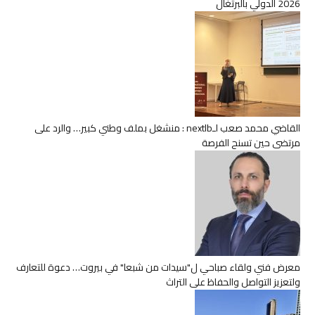
2026 الدولي بالبرتغال
القاضي محمد صعب لـnextlb : منشغل بملف وطني كبير… والرد على
مرتضى حين تسنح الفرصة
معرض فني ولقاء صباحي ل"سيدات من شبعا" في بيروت… دعوة للتعارف
ولتعزيز التواصل والحفاظ على التراث