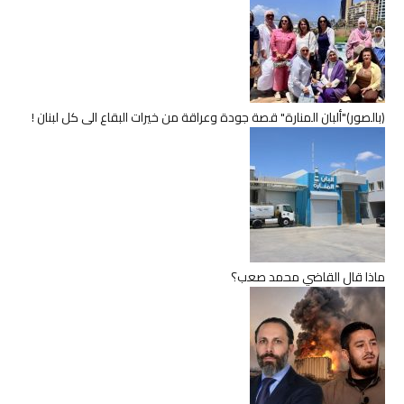
(بالصور)"ألبان المنارة" قصة جودة وعراقة من خيرات البقاع الى كل لبنان !
ماذا قال القاضي محمد صعب؟