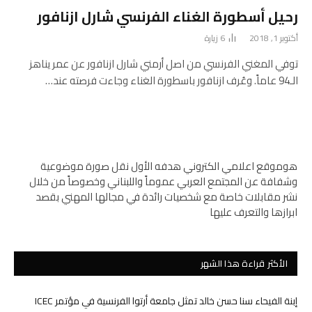
رحيل أسطورة الغناء الفرنسي شارل ازنافور
أكتوبر 1, 2018
6
زيارة
توفي المغني الفرنسي من اصل أرمني شارل ازنافور عن عمر يناهز
الـ94 عاماً. وعُرف ازنافور باسطورة الغناء وجاءت فرصته عند…
هوموقع اعلامي الكتروني هدفه الأول نقل صورة موضوعية
وشفافة عن المجتمع العربي عموماً واللبناني وخصوصاً من خلال
نشر مقابلات خاصة مع شخصيات رائدة في مجالها المهني بقصد
ابرازها والتعرف عليها
الأكثر قراءة هذا الشهر
إبنة الفيحاء سنا حسن خالد تمثل جامعة أرتوا الفرنسية في مؤتمر ICEC