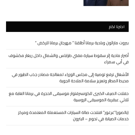
اخترنا لكم
بيروت ماراثون وبلدية برمانا أطلقتا ” مهرجان برمانا للركض “
أضرار مادية إثر سقوط سيارة مفتي طرابلس والشمال داخل ريغار مكشوف
في أبي سمراء
الأشغال ترفع توصية إلى مجلس الوزراء لمعالجة مصادر جذب الطيور في
محيط المطار وتعزيز سلامة الملاحة الجوية
حفلات الصيف الكبرى للكونسرفتوار موسيقى الحجرة في برمانا الغابة مع
ثلاثي عبقرية الموسيقى الروسية
(بالصور)”غرغور” افتتحت صالة السيارات المستعملة المعتمدة ومركز
خدمات الصيانة في تحوم – البترون