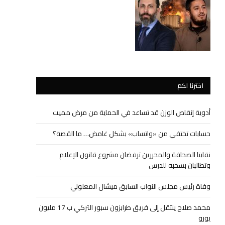
اخترنا لكم
أدوية إنقاص الوزن قد تساعد في الحماية من مرض مميت
حسابات تختفي من «واتساب» بشكل غامض… ما القصة؟
نقابتا الصحافة والمحررين ترفضان مشروع قانون الإعلام
وتطالبان بسحبه للدرس
وفاة رئيس مجلس النواب السابق ميشال المعلولي
محمد صلاح ينتقل إلى فريق طرابزون سبور التركي ب 17 مليون
يورو