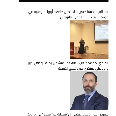
إبنة الفيحاء سنا حسن خالد تمثل جامعة أرتوا الفرنسية في
مؤتمر ICEC 2026 الدولي بالبرتغال
القاضي محمد صعب لـnextlb : منشغل بملف وطني كبير…
والرد على مرتضى حين تسنح الفرصة
معرض فني ولقاء صباحي ل"سيدات من شبعا" في بيروت…