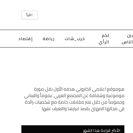
اقرأ
ين
لكم
خرب_شات
رياضة
إقتصاد
لناس
الرأي
هوموقع اعلامي الكتروني هدفه الأول نقل صورة
موضوعية وشفافة عن المجتمع العربي عموماً واللبناني
وخصوصاً من خلال نشر مقابلات خاصة مع شخصيات رائدة
في مجالها المهني بقصد ابرازها والتعرف عليها
الأكثر قراءة هذا الشهر