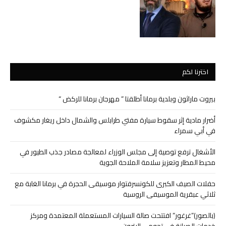
اخترنا لكم
بيروت ماراثون وبلدية برمانا أطلقتا ” مهرجان برمانا للركض “
أضرار مادية إثر سقوط سيارة مفتي طرابلس والشمال داخل ريغار مكشوف
في أبي سمراء
الأشغال ترفع توصية إلى مجلس الوزراء لمعالجة مصادر جذب الطيور في
محيط المطار وتعزيز سلامة الملاحة الجوية
حفلات الصيف الكبرى للكونسرفتوار موسيقى الحجرة في برمانا الغابة مع
ثلاثي عبقرية الموسيقى الروسية
(بالصور)”غرغور” افتتحت صالة السيارات المستعملة المعتمدة ومركز
خدمات الصيانة في تحوم – البترون