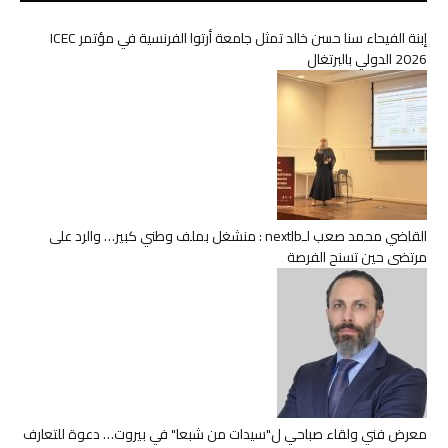
إبنة الفيحاء سنا حسن خالد تمثل جامعة أرتوا الفرنسية في مؤتمر ICEC
2026 الدولي بالبرتغال
القاضي محمد صعب لـnextlb : منشغل بملف وطني كبير… والرد على
مرتضى حين تسنح الفرصة
معرض فني ولقاء صباحي ل"سيدات من شبعا" في بيروت… دعوة للتعارف