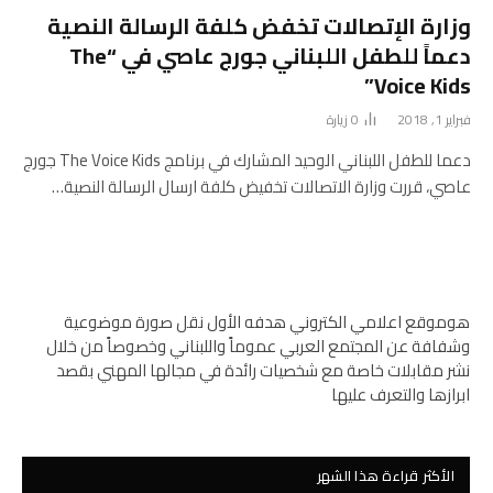
وزارة الإتصالات تخفض كلفة الرسالة النصية
دعماً للطفل اللبناني جورج عاصي في “The
Voice Kids”
فبراير 1, 2018
0
زيارة
دعما للطفل اللبناني الوحيد المشارك في برنامج The Voice Kids جورج
عاصي، قررت وزارة الاتصالات تخفيض كلفة ارسال الرسالة النصية…
هوموقع اعلامي الكتروني هدفه الأول نقل صورة موضوعية
وشفافة عن المجتمع العربي عموماً واللبناني وخصوصاً من خلال
نشر مقابلات خاصة مع شخصيات رائدة في مجالها المهني بقصد
ابرازها والتعرف عليها
الأكثر قراءة هذا الشهر