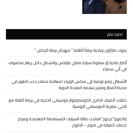
اخترنا لكم
بيروت ماراثون وبلدية برمانا أطلقتا ” مهرجان برمانا للركض “
أضرار مادية إثر سقوط سيارة مفتي طرابلس والشمال داخل ريغار مكشوف
في أبي سمراء
الأشغال ترفع توصية إلى مجلس الوزراء لمعالجة مصادر جذب الطيور في
محيط المطار وتعزيز سلامة الملاحة الجوية
حفلات الصيف الكبرى للكونسرفتوار موسيقى الحجرة في برمانا الغابة مع
ثلاثي عبقرية الموسيقى الروسية
(بالصور)”غرغور” افتتحت صالة السيارات المستعملة المعتمدة ومركز
خدمات الصيانة في تحوم – البترون