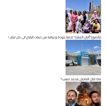
(بالصور)"ألبان المنارة" قصة جودة وعراقة من خيرات البقاع الى كل لبنان !
ماذا قال القاضي محمد صعب؟