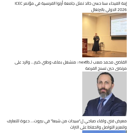
إبنة الفيحاء سنا حسن خالد تمثل جامعة أرتوا الفرنسية في مؤتمر ICEC
2026 الدولي بالبرتغال
القاضي محمد صعب لـnextlb : منشغل بملف وطني كبير… والرد على
مرتضى حين تسنح الفرصة
معرض فني ولقاء صباحي ل"سيدات من شبعا" في بيروت… دعوة للتعارف
ولتعزيز التواصل والحفاظ على التراث