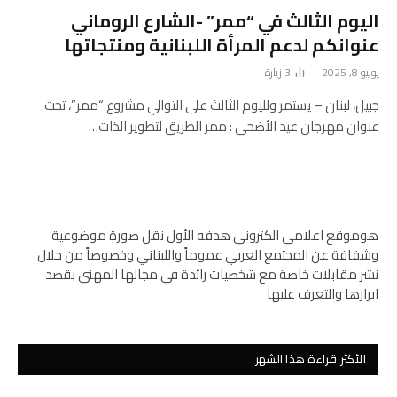
اليوم الثالث في “ممر” -الشارع الروماني
عنوانكم لدعم المرأة اللبنانية ومنتجاتها
يونيو 8, 2025
3
زيارة
جبيل، لبنان – يستمر ولليوم الثالث على التوالي مشروع “ممر”، تحت
عنوان مهرجان عيد الأضحى : ممر الطريق لتطوير الذات…
هوموقع اعلامي الكتروني هدفه الأول نقل صورة موضوعية
وشفافة عن المجتمع العربي عموماً واللبناني وخصوصاً من خلال
نشر مقابلات خاصة مع شخصيات رائدة في مجالها المهني بقصد
ابرازها والتعرف عليها
الأكثر قراءة هذا الشهر