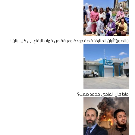
(بالصور)"ألبان المنارة" قصة جودة وعراقة من خيرات البقاع الى كل لبنان !
ماذا قال القاضي محمد صعب؟