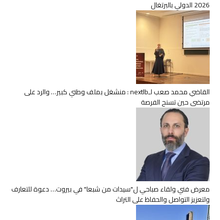
2026 الدولي بالبرتغال
القاضي محمد صعب لـnextlb : منشغل بملف وطني كبير… والرد على
مرتضى حين تسنح الفرصة
معرض فني ولقاء صباحي ل"سيدات من شبعا" في بيروت… دعوة للتعارف
ولتعزيز التواصل والحفاظ على التراث