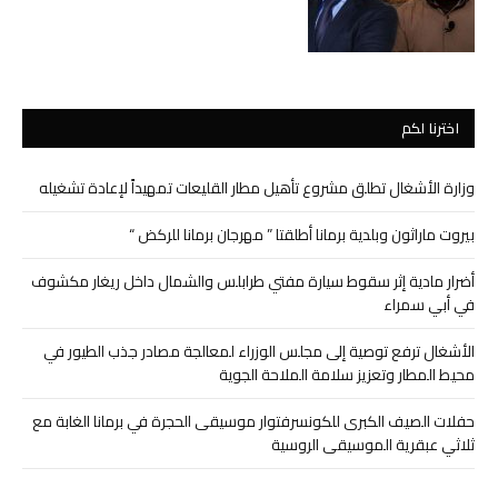
اخترنا لكم
وزارة الأشغال تطلق مشروع تأهيل مطار القليعات تمهيداً لإعادة تشغيله
بيروت ماراثون وبلدية برمانا أطلقتا ” مهرجان برمانا للركض “
أضرار مادية إثر سقوط سيارة مفتي طرابلس والشمال داخل ريغار مكشوف
في أبي سمراء
الأشغال ترفع توصية إلى مجلس الوزراء لمعالجة مصادر جذب الطيور في
محيط المطار وتعزيز سلامة الملاحة الجوية
حفلات الصيف الكبرى للكونسرفتوار موسيقى الحجرة في برمانا الغابة مع
ثلاثي عبقرية الموسيقى الروسية