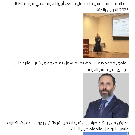
إبنة الفيحاء سنا حسن خالد تمثل جامعة أرتوا الفرنسية في مؤتمر ICEC
2026 الدولي بالبرتغال
القاضي محمد صعب لـnextlb : منشغل بملف وطني كبير… والرد على
مرتضى حين تسنح الفرصة
معرض فني ولقاء صباحي ل"سيدات من شبعا" في بيروت… دعوة للتعارف
ولتعزيز التواصل والحفاظ على التراث