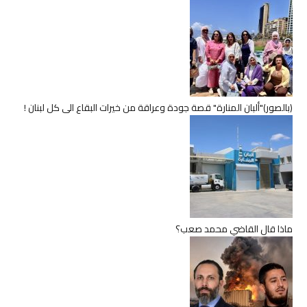
(بالصور)"ألبان المنارة" قصة جودة وعراقة من خيرات البقاع الى كل لبنان !
ماذا قال القاضي محمد صعب؟