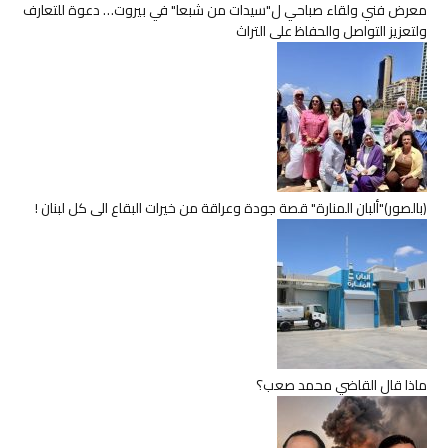
معرض فني ولقاء صباحي ل"سيدات من شبعا" في بيروت… دعوة للتعارف
ولتعزيز التواصل والحفاظ على التراث
(بالصور)"ألبان المنارة" قصة جودة وعراقة من خيرات البقاع الى كل لبنان !
ماذا قال القاضي محمد صعب؟