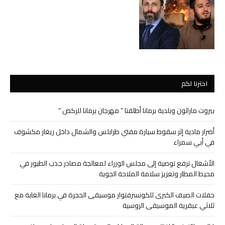
اخترنا لكم
بيروت ماراثون وبلدية برمانا أطلقتا ” مهرجان برمانا للركض “
أضرار مادية إثر سقوط سيارة مفتي طرابلس والشمال داخل ريغار مكشوف
في أبي سمراء
الأشغال ترفع توصية إلى مجلس الوزراء لمعالجة مصادر جذب الطيور في
محيط المطار وتعزيز سلامة الملاحة الجوية
حفلات الصيف الكبرى للكونسرفتوار موسيقى الحجرة في برمانا الغابة مع
ثلاثي عبقرية الموسيقى الروسية