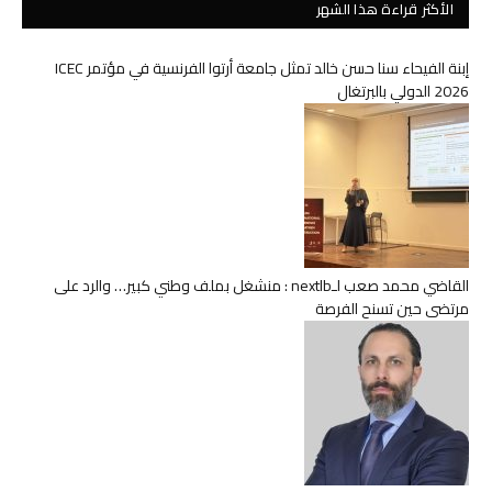
الأكثر قراءة هذا الشهر
إبنة الفيحاء سنا حسن خالد تمثل جامعة أرتوا الفرنسية في مؤتمر ICEC
2026 الدولي بالبرتغال
القاضي محمد صعب لـnextlb : منشغل بملف وطني كبير… والرد على
مرتضى حين تسنح الفرصة