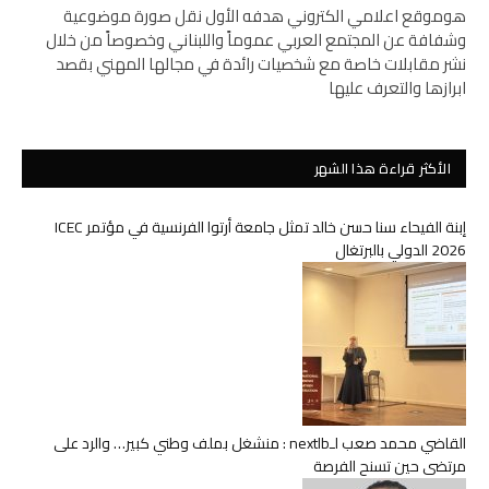
هوموقع اعلامي الكتروني هدفه الأول نقل صورة موضوعية
وشفافة عن المجتمع العربي عموماً واللبناني وخصوصاً من خلال
نشر مقابلات خاصة مع شخصيات رائدة في مجالها المهني بقصد
ابرازها والتعرف عليها
الأكثر قراءة هذا الشهر
إبنة الفيحاء سنا حسن خالد تمثل جامعة أرتوا الفرنسية في مؤتمر ICEC
2026 الدولي بالبرتغال
القاضي محمد صعب لـnextlb : منشغل بملف وطني كبير… والرد على
مرتضى حين تسنح الفرصة