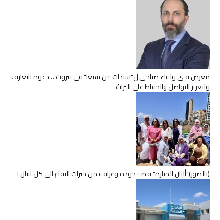
معرض فني ولقاء صباحي ل"سيدات من شبعا" في بيروت… دعوة للتعارف
ولتعزيز التواصل والحفاظ على التراث
(بالصور)"ألبان المنارة" قصة جودة وعراقة من خيرات البقاع الى كل لبنان !