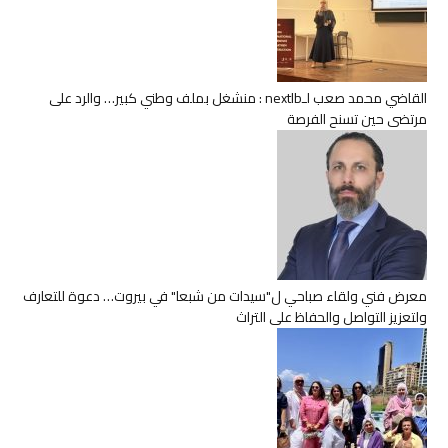
القاضي محمد صعب لـnextlb : منشغل بملف وطني كبير… والرد على
مرتضى حين تسنح الفرصة
معرض فني ولقاء صباحي ل"سيدات من شبعا" في بيروت… دعوة للتعارف
ولتعزيز التواصل والحفاظ على التراث