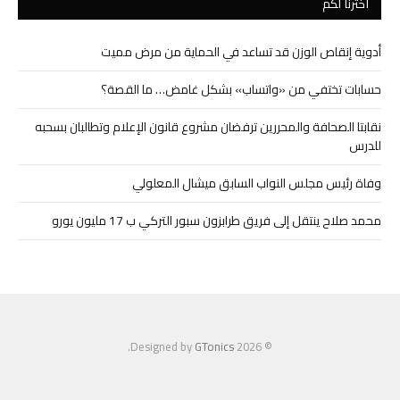
اخترنا لكم
أدوية إنقاص الوزن قد تساعد في الحماية من مرض مميت
حسابات تختفي من «واتساب» بشكل غامض… ما القصة؟
نقابتا الصحافة والمحررين ترفضان مشروع قانون الإعلام وتطالبان بسحبه
للدرس
وفاة رئيس مجلس النواب السابق ميشال المعلولي
محمد صلاح ينتقل إلى فريق طرابزون سبور التركي ب 17 مليون يورو
.
GTonics
© 2026 Designed by