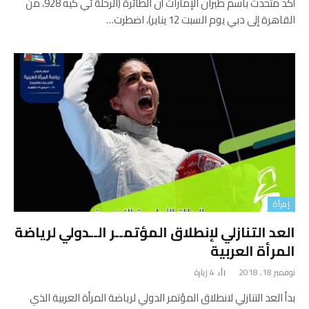
أكد متحدث باسم طيران الإمارات أن الطائرة (الرحلة ئي كيه 928، من
القاهرة إلى دبي يوم السبت 12 يناير)، اضطرت…
إمرأة
العد التنازلي لإنطلاق المؤتمــر الــدولي لرياضة
المرأة العربية
نوفمبر 18, 2018
4
زيارة
بدأ العد التنازلي لانطلاق المؤتمر الدولي لرياضة المرأة العربية الذي