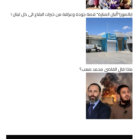
(بالصور)"ألبان المنارة" قصة جودة وعراقة من خيرات البقاع الى كل لبنان !
ماذا قال القاضي محمد صعب؟