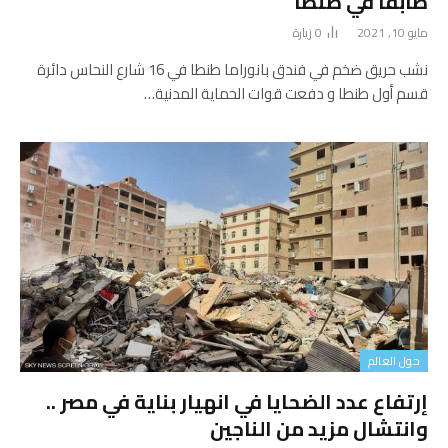
طابقاً في طنطا
مايو 10, 2021
0
زيارة
نشب حريق ضخم في فندق بانوراما طنطا في 16 شارع النحاس دائرة
قسم أول طنطا و دفعت قوات الحماية المدنية…
حول العالم
إرتفاع عدد الضحايا في انهيار بناية في مصر ..
وانتشال مزيد من الناجين