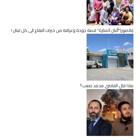
(بالصور)"ألبان المنارة" قصة جودة وعراقة من خيرات البقاع الى كل لبنان !
ماذا قال القاضي محمد صعب؟