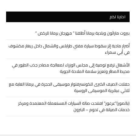
اخترنا لكم
بيروت ماراثون وبلدية برمانا أطلقتا ” مهرجان برمانا للركض “
أضرار مادية إثر سقوط سيارة مفتي طرابلس والشمال داخل ريغار مكشوف
في أبي سمراء
الأشغال ترفع توصية إلى مجلس الوزراء لمعالجة مصادر جذب الطيور في
محيط المطار وتعزيز سلامة الملاحة الجوية
حفلات الصيف الكبرى للكونسرفتوار موسيقى الحجرة في برمانا الغابة مع
ثلاثي عبقرية الموسيقى الروسية
(بالصور)”غرغور” افتتحت صالة السيارات المستعملة المعتمدة ومركز
خدمات الصيانة في تحوم – البترون