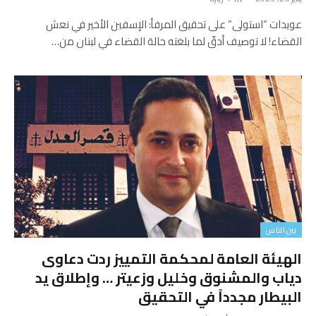
عويدات “استولى” على تحقيق المرفأ: الإسفين الأخير في نعش
القضاء! لا توصيف أدقّ لما بلغته حالة القضاء في لبنان من…
بين الناس
الهيئة العامة لمحكمة التمييز ردت دعاوى
دياب والمشنوق وخليل وزعيتر … وإطلاق يد
البيطار مجدداً في التحقيق