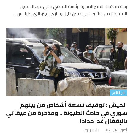
ردت محكمة التمييز المدنية برئاسة القاضي ناجي عيد، الدعوى
المقدمة من النائبين علي حسن خليل وغازي زعيتر، التي طلبا فيها…
بين الناس
الجيش : توقيف تسعة أشخاص من بينهم
سوري في حادث الطيونة .. ومذكرة من ميقاتي
بالإقفال غداً حداداً
أكتوبر 14, 2021
6
زيارة