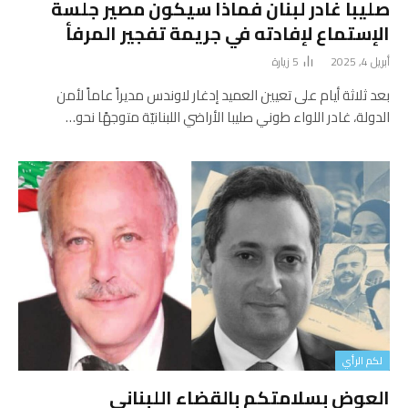
صليبا غادر لبنان فماذا سيكون مصير جلسة
الإستماع لإفادته في جريمة تفجير المرفأ
أبريل 4, 2025
5
زيارة
بعد ثلاثة أيام على تعيين العميد إدغار لاوندس مديراً عاماً لأمن
الدولة، غادر اللواء طوني صليبا الأراضي اللبنانيّة متوجهًا نحو…
لكم الرأي
العوض بسلامتكم بالقضاء اللبناني