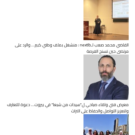
القاضي محمد صعب لـnextlb : منشغل بملف وطني كبير… والرد على
مرتضى حين تسنح الفرصة
معرض فني ولقاء صباحي ل"سيدات من شبعا" في بيروت… دعوة للتعارف
ولتعزيز التواصل والحفاظ على التراث