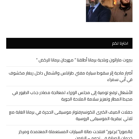
اخترنا لكم
بيروت ماراثون وبلدية برمانا أطلقتا ” مهرجان برمانا للركض “
أضرار مادية إثر سقوط سيارة مفتي طرابلس والشمال داخل ريغار مكشوف
في أبي سمراء
الأشغال ترفع توصية إلى مجلس الوزراء لمعالجة مصادر جذب الطيور في
محيط المطار وتعزيز سلامة الملاحة الجوية
حفلات الصيف الكبرى للكونسرفتوار موسيقى الحجرة في برمانا الغابة مع
ثلاثي عبقرية الموسيقى الروسية
(بالصور)”غرغور” افتتحت صالة السيارات المستعملة المعتمدة ومركز
خدمات الصيانة في تحوم – البترون