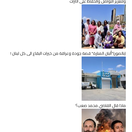
ولتعزيز التواصل والحفاظ على التراث
(بالصور)"ألبان المنارة" قصة جودة وعراقة من خيرات البقاع الى كل لبنان !
ماذا قال القاضي محمد صعب؟