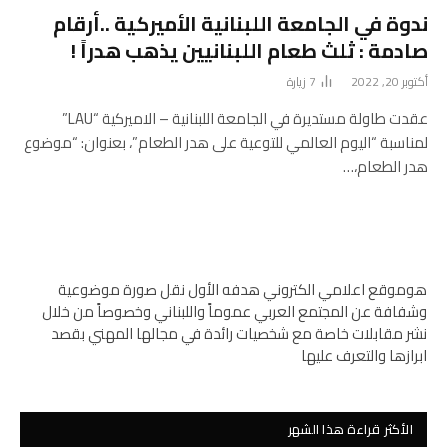
ندوة في الجامعة اللبنانية الأميركية ..أرقام
صادمة : ثلث طعام اللبنانيين يذهب هدراً !
أكتوبر 20, 2022
7
زيارة
عقدت طاولة مستديرة في الجامعة اللبنانية – الاميركية “LAU”
لمناسبة “اليوم العالمي للتوعية على هدر الطعام”، بعنوان: “موضوع
هدر الطعام،…
هوموقع اعلامي الكتروني هدفه الأول نقل صورة موضوعية
وشفافة عن المجتمع العربي عموماً واللبناني وخصوصاً من خلال
نشر مقابلات خاصة مع شخصيات رائدة في مجالها المهني بقصد
ابرازها والتعرف عليها
الأكثر قراءة هذا الشهر