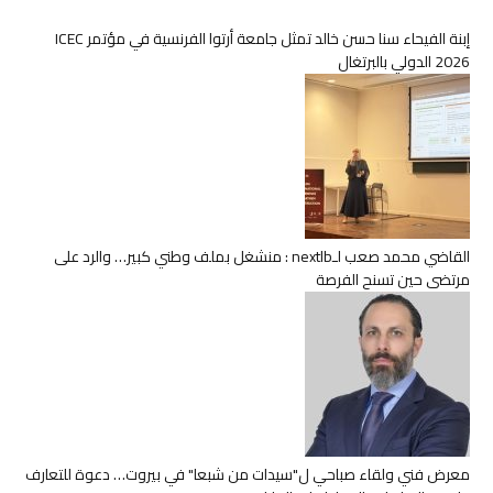
إبنة الفيحاء سنا حسن خالد تمثل جامعة أرتوا الفرنسية في مؤتمر ICEC
2026 الدولي بالبرتغال
القاضي محمد صعب لـnextlb : منشغل بملف وطني كبير… والرد على
مرتضى حين تسنح الفرصة
معرض فني ولقاء صباحي ل"سيدات من شبعا" في بيروت… دعوة للتعارف