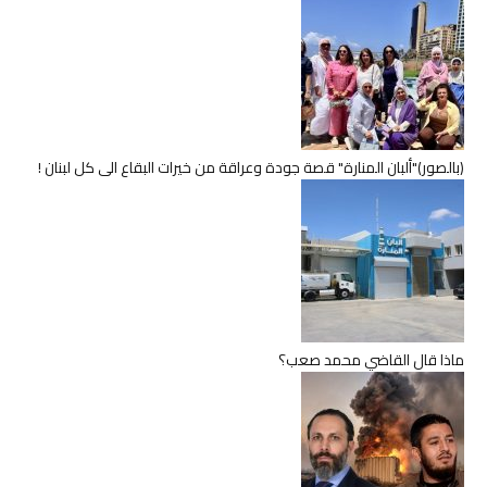
(بالصور)"ألبان المنارة" قصة جودة وعراقة من خيرات البقاع الى كل لبنان !
ماذا قال القاضي محمد صعب؟