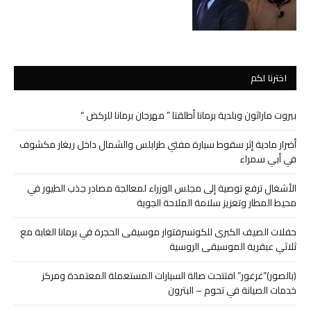
اخترنا لكم
بيروت ماراثون وبلدية برمانا أطلقتا ” مهرجان برمانا للركض “
أضرار مادية إثر سقوط سيارة مفتي طرابلس والشمال داخل ريغار مكشوف
في أبي سمراء
الأشغال ترفع توصية إلى مجلس الوزراء لمعالجة مصادر جذب الطيور في
محيط المطار وتعزيز سلامة الملاحة الجوية
حفلات الصيف الكبرى للكونسرفتوار موسيقى الحجرة في برمانا الغابة مع
ثلاثي عبقرية الموسيقى الروسية
(بالصور)”غرغور” افتتحت صالة السيارات المستعملة المعتمدة ومركز
خدمات الصيانة في تحوم – البترون