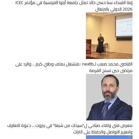
إبنة الفيحاء سنا حسن خالد تمثل جامعة أرتوا الفرنسية في مؤتمر ICEC
2026 الدولي بالبرتغال
القاضي محمد صعب لـnextlb : منشغل بملف وطني كبير… والرد على
مرتضى حين تسنح الفرصة
معرض فني ولقاء صباحي ل"سيدات من شبعا" في بيروت… دعوة للتعارف
ولتعزيز التواصل والحفاظ على التراث