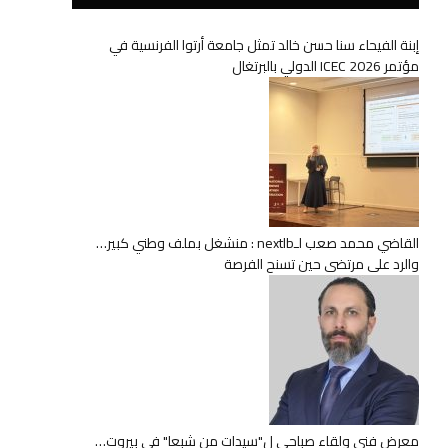
إبنة الفيحاء سنا حسن خالد تمثل جامعة أرتوا الفرنسية في
مؤتمر ICEC 2026 الدولي بالبرتغال
القاضي محمد صعب لـnextlb : منشغل بملف وطني كبير…
والرد على مرتضى حين تسنح الفرصة
معرض فني ولقاء صباحي ل"سيدات من شبعا" في بيروت…