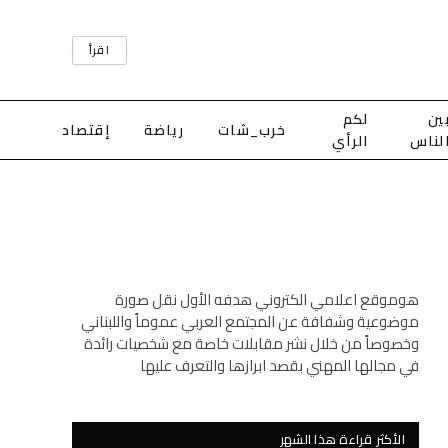
اقرأ
ين
لكم
خرب_شات
رياضة
إقتصاد
لناس
الرأي
هوموقع اعلامي الكتروني هدفه الأول نقل صورة
موضوعية وشفافة عن المجتمع العربي عموماً واللبناني
وخصوصاً من خلال نشر مقابلات خاصة مع شخصيات رائدة
في مجالها المهني بقصد ابرازها والتعرف عليها
الأكثر قراءة هذا الشهر