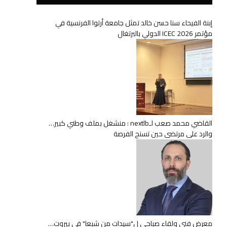
إبنة الفيحاء سنا حسن خالد تمثل جامعة أرتوا الفرنسية في
مؤتمر ICEC 2026 الدولي بالبرتغال
القاضي محمد صعب لـnextlb : منشغل بملف وطني كبير…
والرد على مرتضى حين تسنح الفرصة
معرض فني ولقاء صباحي ل"سيدات من شبعا" في بيروت…