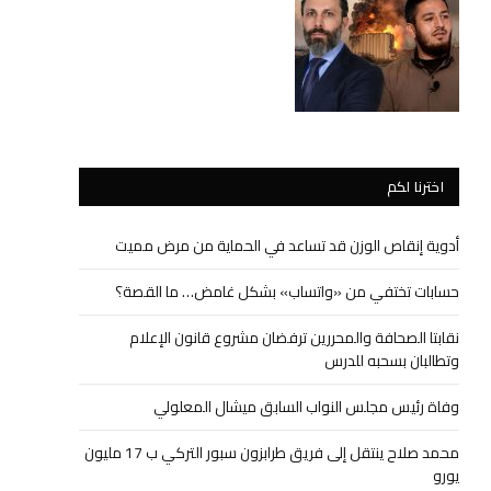
اخترنا لكم
أدوية إنقاص الوزن قد تساعد في الحماية من مرض مميت
حسابات تختفي من «واتساب» بشكل غامض… ما القصة؟
نقابتا الصحافة والمحررين ترفضان مشروع قانون الإعلام
وتطالبان بسحبه للدرس
وفاة رئيس مجلس النواب السابق ميشال المعلولي
محمد صلاح ينتقل إلى فريق طرابزون سبور التركي ب 17 مليون
يورو