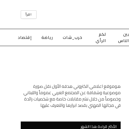
اقرأ
ين
لكم
خرب_شات
رياضة
إقتصاد
لناس
الرأي
هوموقع اعلامي الكتروني هدفه الأول نقل صورة
موضوعية وشفافة عن المجتمع العربي عموماً واللبناني
وخصوصاً من خلال نشر مقابلات خاصة مع شخصيات رائدة
في مجالها المهني بقصد ابرازها والتعرف عليها
الأكثر قراءة هذا الشهر