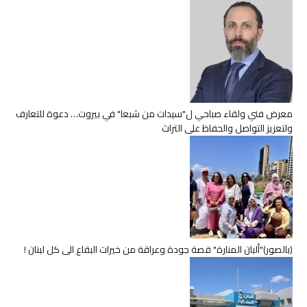
معرض فني ولقاء صباحي ل"سيدات من شبعا" في بيروت… دعوة للتعارف
ولتعزيز التواصل والحفاظ على التراث
(بالصور)"ألبان المنارة" قصة جودة وعراقة من خيرات البقاع الى كل لبنان !