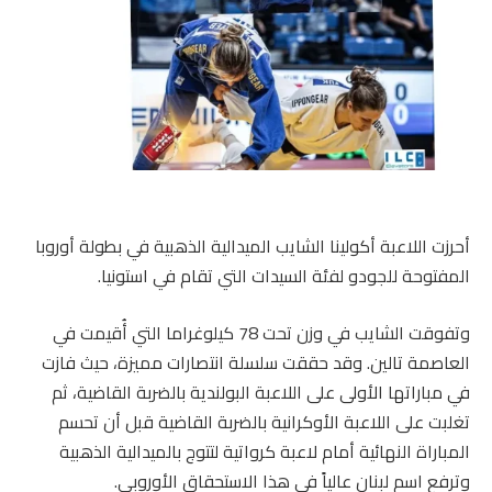
أحرزت اللاعبة أكولينا الشايب الميدالية الذهبية في بطولة أوروبا
المفتوحة للجودو لفئة السيدات التي تقام في استونيا.
وتفوقت الشايب في وزن تحت 78 كيلوغراما التي أُقيمت في
العاصمة تالين. وقد حققت سلسلة انتصارات مميزة، حيث فازت
في مباراتها الأولى على اللاعبة البولندية بالضربة القاضية، ثم
تغلبت على اللاعبة الأوكرانية بالضربة القاضية قبل أن تحسم
المباراة النهائية أمام لاعبة كرواتية لتتوج بالميدالية الذهبية
وترفع اسم لبنان عالياً في هذا الاستحقاق الأوروبي.