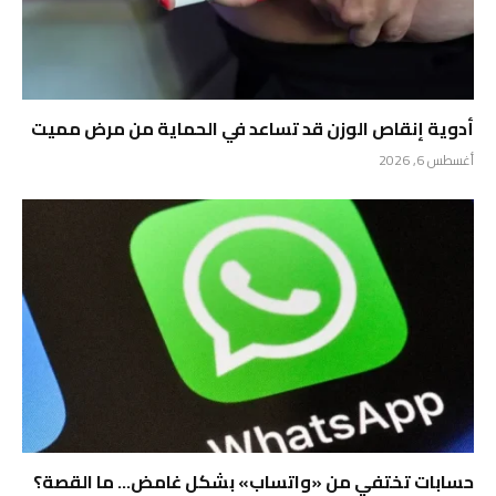
أدوية إنقاص الوزن قد تساعد في الحماية من مرض مميت
أغسطس 6, 2026
حسابات تختفي من «واتساب» بشكل غامض… ما القصة؟