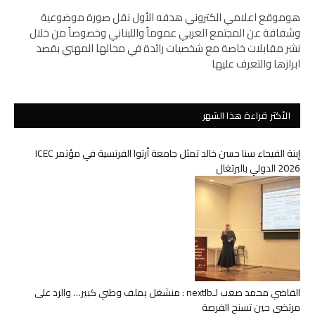
هوموقع اعلامي الكتروني هدفه الأول نقل صورة موضوعية
وشفافة عن المجتمع العربي عموماً واللبناني وخصوصاً من خلال
نشر مقابلات خاصة مع شخصيات رائدة في مجالها المهني بقصد
ابرازها والتعرف عليها
الأكثر قراءة هذا الشهر
إبنة الفيحاء سنا حسن خالد تمثل جامعة أرتوا الفرنسية في مؤتمر ICEC
2026 الدولي بالبرتغال
القاضي محمد صعب لـnextlb : منشغل بملف وطني كبير… والرد على
مرتضى حين تسنح الفرصة