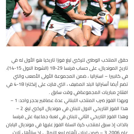
حقق المنتخب الوطني للركبي ليغ فوزا تاريخيا هو الأول له في
تاريخ المونديال، على حساب فرنسا 29-18 (الشوط الاول 15-14)،
في كانبيرا – استراليا ، ضمن المجموعة الأولى الأصعب والتي
تضم أيضا أستراليا البلد المضيف ، التي فازت على إنكلترا 18-4 في
افتتاح مباريات المجموعةفي وقت سابق .
وبهذا الفوز ضرب المنتخب اللبناني عدة عصافير بحجر واحد: 1 –
هذا الفوز التاريخي الاول للبنان في مونديال الركبي ليغ. 2 –
وهذا الفوز التاريخي الثاني للبنان في لعبة جماعية على فرنسا
بالذات إذ سبق لمنتخب كرة السلة الفوز عليها في مونديال اليابان
عام 2006. 3 – ضمن لبنان تأهله لربع النهائي اذ ستتأهل ثلاث