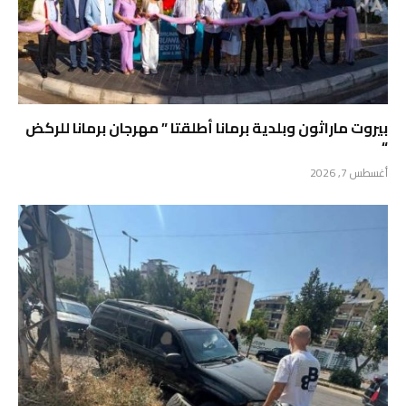
بيروت ماراثون وبلدية برمانا أطلقتا ” مهرجان برمانا للركض
“
أغسطس 7, 2026