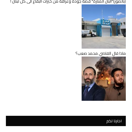
(بالصور)"ألبان المنارة" قصة جودة وعراقة من خيرات البقاع الى كل لبنان !
ماذا قال القاضي محمد صعب؟
اخترنا لكم