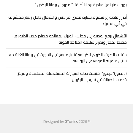
بيروت ماراثون وبلدية برمانا أطلقتا ” مهرجان برمانا للركض “
أضرار مادية إثر سقوط سيارة مفتي طرابلس والشمال داخل ريغار مكشوف
في أبي سمراء
الأشغال ترفع توصية إلى مجلس الوزراء لمعالجة مصادر جذب الطيور في
محيط المطار وتعزيز سلامة الملاحة الجوية
حفلات الصيف الكبرى للكونسرفتوار موسيقى الحجرة في برمانا الغابة مع
ثلاثي عبقرية الموسيقى الروسية
(بالصور)”غرغور” افتتحت صالة السيارات المستعملة المعتمدة ومركز
خدمات الصيانة في تحوم – البترون
.
GTonics
© 2026 Designed by