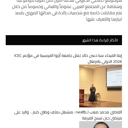
هوموقع اعلامي الكتروني هدفه الأول نقل صورة موضوعية
وشفافة عن المجتمع العربي عموماً واللبناني وخصوصاً من خلال
نشر مقابلات خاصة مع شخصيات رائدة في مجالها المهني بقصد
ابرازها والتعرف عليها
الأكثر قراءة هذا الشهر
إبنة الفيحاء سنا حسن خالد تمثل جامعة أرتوا الفرنسية في مؤتمر ICEC
2026 الدولي بالبرتغال
القاضي محمد صعب لـnextlb : منشغل بملف وطني كبير… والرد على
مرتضى حين تسنح الفرصة