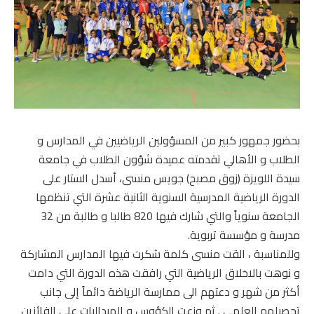
بحضور جمهور كبير من المسؤولين الرياضيين في المدارس و
الطلاب و الأهالي تقدمته عميدة شؤون الطلاب في جامعة
سيدة اللويزة (زوق مصبح) جويس منسى، أسدل الستار على
الدورة الرياضية المدرسية السنوية الثانية عشرة التي تنظمها
الجامعة سنوياً والتي شارك فيها 820 طالبا و طالبة من 32
مدرسة و مؤسسة تربوية.
وللمناسبة ، القت منسى كلمة شكرت فيها المدارس المشاركة
و نوهت بالاخلاق الرياضية التي رافقت هذه الدورة التي دامت
أكثر من شهر و دعتهم الى ممارسة الرياضة دائماً إلى جانب
تحصيلهم العلمي . ثم وزعت الكؤوس و الميداليات على الفائزين