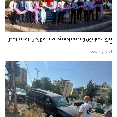
بيروت ماراثون وبلدية برمانا أطلقتا ” مهرجان برمانا للركض
“
أغسطس 7, 2026