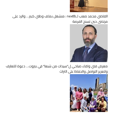
القاضي محمد صعب لـnextlb : منشغل بملف وطني كبير… والرد على
مرتضى حين تسنح الفرصة
معرض فني ولقاء صباحي ل"سيدات من شبعا" في بيروت… دعوة للتعارف
ولتعزيز التواصل والحفاظ على التراث