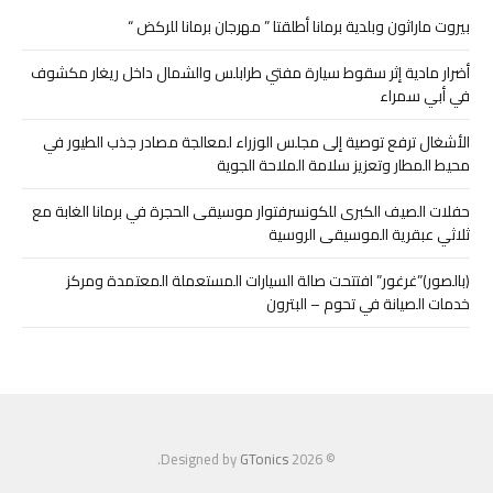
بيروت ماراثون وبلدية برمانا أطلقتا ” مهرجان برمانا للركض “
أضرار مادية إثر سقوط سيارة مفتي طرابلس والشمال داخل ريغار مكشوف
في أبي سمراء
الأشغال ترفع توصية إلى مجلس الوزراء لمعالجة مصادر جذب الطيور في
محيط المطار وتعزيز سلامة الملاحة الجوية
حفلات الصيف الكبرى للكونسرفتوار موسيقى الحجرة في برمانا الغابة مع
ثلاثي عبقرية الموسيقى الروسية
(بالصور)”غرغور” افتتحت صالة السيارات المستعملة المعتمدة ومركز
خدمات الصيانة في تحوم – البترون
.
GTonics
© 2026 Designed by