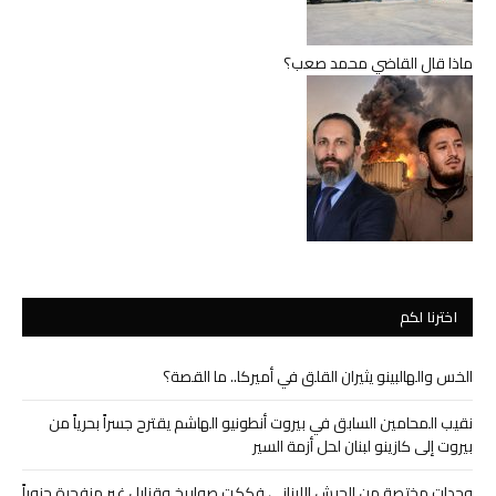
ماذا قال القاضي محمد صعب؟
اخترنا لكم
الخس والهالبينو يثيران القلق في أميركا.. ما القصة؟
نقيب المحامين السابق في بيروت أنطونيو الهاشم يقترح جسراً بحرياً من
بيروت إلى كازينو لبنان لحل أزمة السير
وحدات مختصة من الجيش اللبناني فككت صواريخ وقنابل غير منفجرة جنوباً