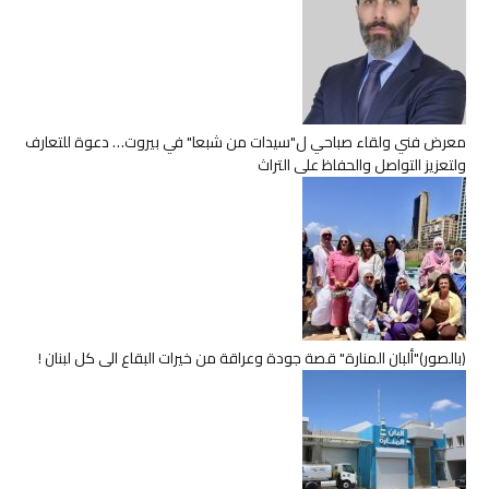
معرض فني ولقاء صباحي ل"سيدات من شبعا" في بيروت… دعوة للتعارف
ولتعزيز التواصل والحفاظ على التراث
(بالصور)"ألبان المنارة" قصة جودة وعراقة من خيرات البقاع الى كل لبنان !