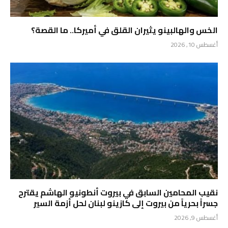
الخس والهالبينو يثيران القلق في أميركا.. ما القصة؟
أغسطس 10, 2026
نقيب المحامين السابق في بيروت أنطونيو الهاشم يقترح
جسراً بحرياً من بيروت إلى كازينو لبنان لحل أزمة السير
أغسطس 9, 2026