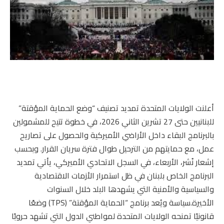
أعلنت الولايات المتحدة تمديد تصنيف “وضع الحماية المؤقتة”
للبنانيين حتى 27 تشرين الثاني 2026، في خطوة تتيح للمشمولين
بالبرنامج البقاء داخل الأراضي الأميركية والحصول على تصاريح
عمل، مع حمايتهم من الترحيل طوال فترة سريان القرار. وبحسب
إشعار نُشر، الأربعاء، في السجل الاتحادي الأميركي، يأتي تمديد
البرنامج الخاص بلبنان في ظل استمرار الأزمات الاقتصادية
والسياسية والأمنية التي يشهدها البلد خلال السنوات
الأخيرة.سياسة ويُعد برنامج “الحماية المؤقتة” (TPS) وضعًا
قانونيًا تمنحه الولايات المتحدة لمواطني الدول التي تشهد حروبًا