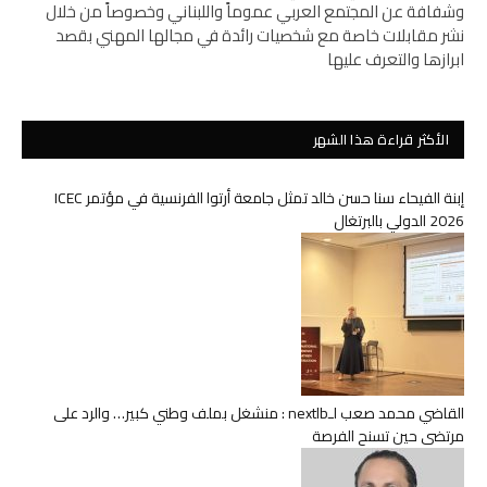
وشفافة عن المجتمع العربي عموماً واللبناني وخصوصاً من خلال
نشر مقابلات خاصة مع شخصيات رائدة في مجالها المهني بقصد
ابرازها والتعرف عليها
الأكثر قراءة هذا الشهر
إبنة الفيحاء سنا حسن خالد تمثل جامعة أرتوا الفرنسية في مؤتمر ICEC
2026 الدولي بالبرتغال
القاضي محمد صعب لـnextlb : منشغل بملف وطني كبير… والرد على
مرتضى حين تسنح الفرصة