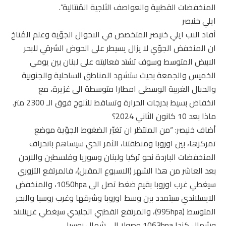
المنخفضات القطبية والعواصف الثلجية المُتتالية”.
ايلي خنيصر
أفاد الاب ايلي خنيصر المتخصص في الاحوال الجوّية وعلم المُناخ
ان المنخفض الجوّي لا يزال يسيطر على الحوض الشرقي للبحر
الابيض المتوسط وسوف تشتد فعاليته على لبنان بين يومي
الخميس والجمعة بحيث ستشهد المناطق الساحلية والجنوبية
والحبال الغربية الوسطى امطارا متوسطة الى غزيرة، مع
انخفاض بسيط بدرجات الحرارة وتساقط للثلوج فوق الـ 2300 متر.
ماذا بعد 10 كانون الثاني 2024؟
أضاف خنيصر: “من المنتظر ان تغيّر الضغوط الجوّية موضع
تمركزها، بين اوروبا ومنطقتنا، الأمر الذي سيساهم بانحراف
المنخفضات الباردة نحو تركيا ولبنان وسوريا وفلسطين والاردن
بعد العاشر من هذا الشهر (الاسبوع المقبل)، فالمرتفع الآزوري
سيغطي غرب اوروبا بقيم ضغط تصل الى 1050hpa، والمنخفض
الايسلاندي سيتمدد بين وسط اوروبا وشرقها وغرب روسيا والبحر
المتوسط (995hpa)، والمرتفع القطبي الجليدي سيغطي غرينلاند
وشمال كندا 1063hpa وصولا الى شمال روسيا.