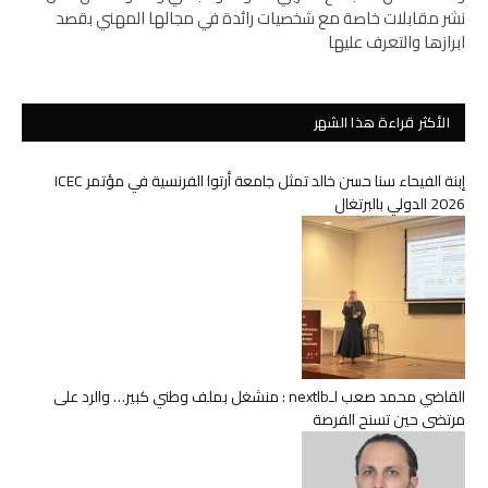
نشر مقابلات خاصة مع شخصيات رائدة في مجالها المهني بقصد
ابرازها والتعرف عليها
الأكثر قراءة هذا الشهر
إبنة الفيحاء سنا حسن خالد تمثل جامعة أرتوا الفرنسية في مؤتمر ICEC
2026 الدولي بالبرتغال
القاضي محمد صعب لـnextlb : منشغل بملف وطني كبير… والرد على
مرتضى حين تسنح الفرصة