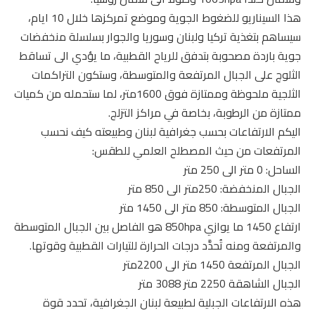
هذا السيناريو للضغوط الجوية وموضع تمركزها خلال 10 ايام،
سيساهم بتغذية تركيا ولبنان وسوريا والجوار بسلسلة منخفضات
جوية باردة مصحوبة بتدفق للرياح القطبية، ما يؤدي الى تساقط
الثلوج على الجبال المرتفعة والمتوسطة، وستكون التراكمات
الثلجية ملحوظة وممتازة فوق 1600متر، لما ستحمله من كميات
ممتازة من الرطوبة، بخاصة في مراكز التزلج.
اليكم الارتفاعات بحسب جغرافية لبنان وطبيعته كيف نحسب
المرتفعات من حيث المصطلح العلمي للطقس:
الساحل: 0 متر الى 250 متر
الجبال المنخفضة: 250متر الى 850 متر
الجبال المتوسطة: 850 متر الى 1450 متر
ارتفاع 1450 ما يوازي 850hpa هو الفاصل بين الجبال المتوسطة
والمرتفعة ومنه تُحدَّد درجات الحرارة للتيارات القطبية وقوتها.
الجبال المرتفعة 1450 متر الى 2200متر
الجبال الشاهقة 2250 متر 3088 متر
هذه الارتفاعات الجبلية لطبيعة لبنان الجغرافية، تحدد قوة