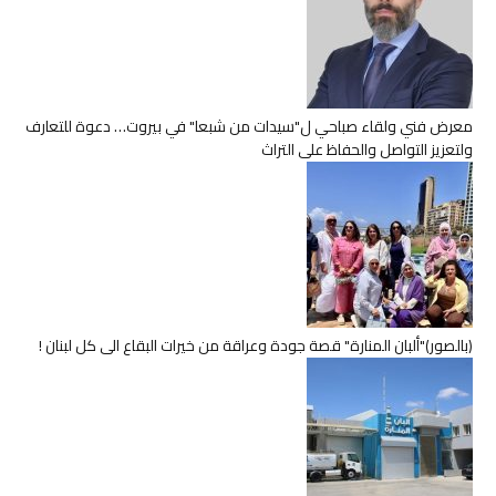
معرض فني ولقاء صباحي ل"سيدات من شبعا" في بيروت… دعوة للتعارف
ولتعزيز التواصل والحفاظ على التراث
(بالصور)"ألبان المنارة" قصة جودة وعراقة من خيرات البقاع الى كل لبنان !