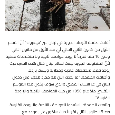
أفادت صفحة الأرصاد الجوية في لبنان عبر “فيسبوك” أنّ القسم
الأوّل من كانون الثاني الحالي أي منذ الأوّل من كانون الثاني
وحتى 10 منه تقريباً لا يوجد عواصف ثلجية ولا منخفضات قطبية
لأنّ المنظومة الجوية ليست لصالح لبنان خلال هذه الفترة حيث
يوجد فقط منخفضات عادية ومطرية وليست باردة.
وأضافت الصفحة: “ما يحدث الآن هو مجرد هدوء قبل دخول
لبنان في عز الشتاء القطبي والذي سوف يكون هذا الموسم
الأقسى منذ عام 1950 من حيث العواصف الثلجية والبرودة
القارسة.”
وتابعت الصفحة: “استعدوا للعواصف الثلجية والبرودة القارسة
بعد 15 كانون الثاني تقريباً حيث سنكون على موعد مع